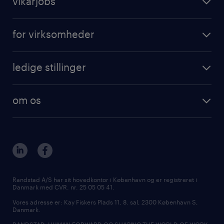
vikarjobs
timeregistrering
få vikarjob i Danmark
opret profil
for virksomheder
få vikarjob i København
outplacement
vikarløsninger
få vikarjob i Aarhus
karriererådgivning
ledige stillinger
rekruttering
få vikarjob i Aalborg
tilmeld nyhedsbrev
få vikarjob i Danmark
freelance konsulenter
få vikarjob i Kolding
specialistområder
om os
ledige stillinger i København
outplacement & coaching
kontakt os
ledige stillinger i Aarhus
inhouse services
vores afdelinger
ledige stillinger i Aalborg
MSP & RPO
bliv vores kollega
ledige stillinger i Kolding
tilmeld nyhedsbrev
presse
Randstad A/S har sit hovedkontor i København og er registreret i
Danmark med CVR. nr. 25 05 05 41.
udbud og licitation
Vores adresse er: Kay Fiskers Plads 11, 8. sal, 2300 København S,
Danmark.