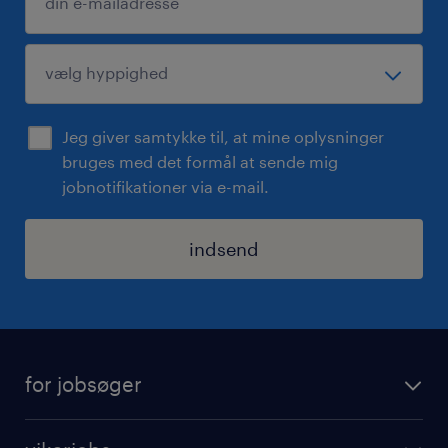
Jeg giver samtykke til, at mine oplysninger
bruges med det formål at sende mig
jobnotifikationer via e-mail.
indsend
for jobsøger
find job