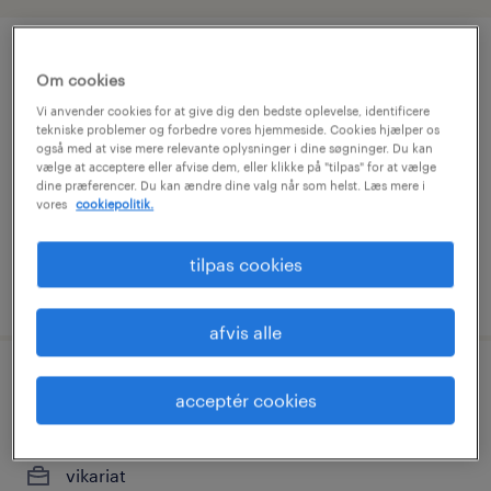
produktionsmedarbejder på aftenhold
Om cookies
i aarup
Vi anvender cookies for at give dig den bedste oplevelse, identificere
tekniske problemer og forbedre vores hjemmeside. Cookies hjælper os
også med at vise mere relevante oplysninger i dine søgninger. Du kan
syddanmark, syddanmark
vælge at acceptere eller afvise dem, eller klikke på "tilpas" for at vælge
vikariat
dine præferencer. Du kan ændre dine valg når som helst. Læs mere i
vores
cookiepolitik.
fuldtid
tilpas cookies
udgivet 4 august 2026
afvis alle
tilkaldevikar til lego
acceptér cookies
syddanmark, syddanmark
vikariat