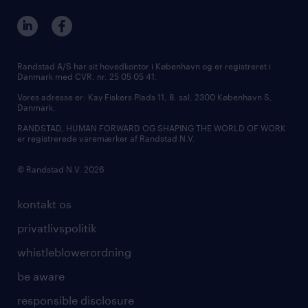
vores afdelinger
ledige stillinger i Aalborg
MSP & RPO
bliv vores kollega
ledige stillinger i Kolding
tilmeld nyhedsbrev
presse
Randstad A/S har sit hovedkontor i København og er registreret i
Danmark med CVR. nr. 25 05 05 41.
udbud og licitation
Vores adresse er: Kay Fiskers Plads 11, 8. sal, 2300 København S,
Danmark.
RANDSTAD, HUMAN FORWARD OG SHAPING THE WORLD OF WORK
er registrerede varemærker af Randstad N.V.
© Randstad N.V. 2026
kontakt os
privatlivspolitik
whistleblowerordning
be aware
responsible disclosure