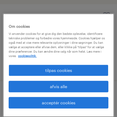
produktionsmedarbejder på aftenhold
i aarup
Om cookies
Vi anvender cookies for at give dig den bedste oplevelse, identificere
syddanmark, syddanmark
tekniske problemer og forbedre vores hjemmeside. Cookies hjælper os
også med at vise mere relevante oplysninger i dine søgninger. Du kan
vikariat
vælge at acceptere eller afvise dem, eller klikke på "tilpas" for at vælge
fuldtid
dine præferencer. Du kan ændre dine valg når som helst. Læs mere i
vores
cookiepolitik.
udgivet 4 august 2026
tilpas cookies
afvis alle
tilkaldevikar til lego
acceptér cookies
syddanmark, syddanmark
vikariat