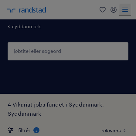
0
mitRandst
syddanmark
4 Vikariat jobs fundet i Syddanmark,
Syddanmark
filtrér
2