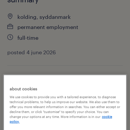
kolding, syddanmark
permanent employment
full-time
posted 4 june 2026
specialism
sales & marketing
about cookies
We use cookies to provide you with a tailored experience, to diagnose
contact
technical problems, to help us improve our website. We also use them to
offer you more relevant information in searches. You can either accept or
frederik brusgaard
decline them, or click "customise" to specify your choice. You can
change your options at any time. More information is in our
cookie
policy.
contact email