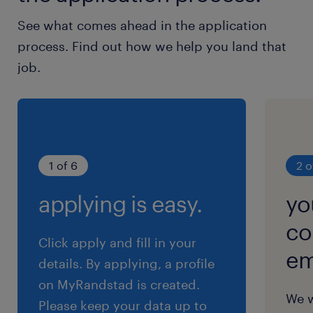
• Du navigerer professionelt i tekniske
See what comes ahead in the application
dialoger, hvor kunderne har stærke
process. Find out how we help you land that
holdninger til komponentvalg og PLC-
job.
systemer, og sikrer en optimal, flydende
overlevering af projekterne til de interne
specialister.
1 of 6
2 o
værktøjskasse og profil
applying is easy.
yo
• Du medbringer solid erfaring med
co
opsøgende teknisk salg eller projektsalg,
Click apply and fill in your
em
ideelt set inden for automation, styretavler
details. By applying, a profile
eller B2B-markedet.
on MyRandstad is created.
We w
• Du mestrer dansk og engelsk flydende i
Please keep your data up to