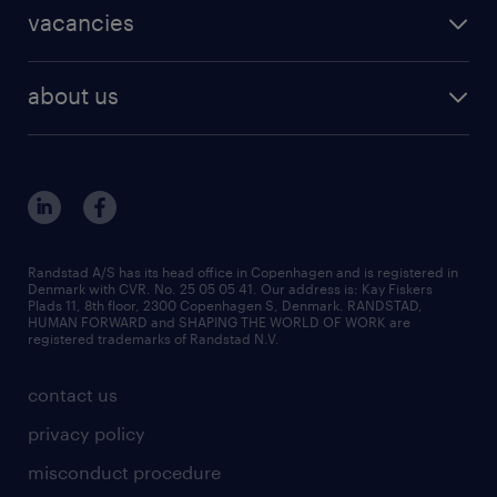
staffing solutions
af et stærkt fællesskab med stor know-how,
areas of expertise
vacancies
recruitment
hvor fokus altid er på at skabe reel værdi og
vacancies in Denmark
langsigtede, tillidsfulde relationer for
freelance consultants
about us
kunderne.
outplacement & coaching
contact us
inhouse services
om randstad
our offices
MSP & RPO
Randstad er verdens førende partner full-
become our colleague
service HR-hus. Vores vision er at være
press
Randstad A/S has its head office in Copenhagen and is registered in
verdens mest specialiserede og inkluderende
Denmark with CVR. No. 25 05 05 41. Our address is: Kay Fiskers
bid and tender
Plads 11, 8th floor, 2300 Copenhagen S, Denmark. RANDSTAD,
bemandingsvirksomhed – en foretrukken
HUMAN FORWARD and SHAPING THE WORLD OF WORK are
registered trademarks of Randstad N.V.
samarbejdspartner for både kandidater og
virksomheder.
contact us
privacy policy
Med en dyb indsigt i arbejdsmarkedet og
misconduct procedure
vores fire specialiserede forretningsområder,