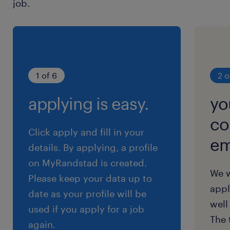
job.
første funktionelle variant af datasystemet
op, så du sikrer stabil levering af pålidelige
metrics til Customer Success og Operations.
• Du driver udfasningen af den nuværende,
1 of 6
2 o
ikke-skalerbare rapportering i backend-laget
til fordel for en robust dataplatform på Azure,
applying is easy.
yo
hvor du evaluerer og vælger værktøjer som
co
Databricks vs. Snowflake.
Click apply and fill in your
em
details. By applying, a profile
værktøjskasse og profil
on MyRandstad is created.
We w
Det du bringer med dig (need-to):
Please keep your data up to
appl
date as your profile will be
well
• Minimum 5+ års hands-on erfaring inden for
used if you apply for a job
The 
data engineering med dokumenteret erfaring
again.