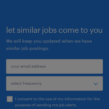
dag. Randstad styrer processen, og alle
henvendelser behandles naturligvis fortroligt.
For at passe på dig og dine persondata,
let similar jobs come to you
modtager vi udelukkende ansøgninger via
vores online rekrutteringssystem. Har du
We will keep you updated when we have
brug for at vide mere om stillingen, er du
similar job postings.
altid velkommen til at kontakte
seniorkonsulent Frederik Brusgaard på +45
2172 4985.
om turf tank
Turf Tank er en banebrydende dansk
robotvirksomhed med hovedkvarter i
I consent to the use of my information for the
Svenstrup J, som har revolutioneret plejen og
purpose of sending me job alerts.