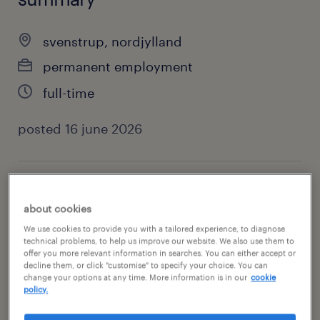
svenstrup, nordjylland
permanent employment
full-time
posted 16 june 2026
specialism
about cookies
it
We use cookies to provide you with a tailored experience, to diagnose
technical problems, to help us improve our website. We also use them to
contact
offer you more relevant information in searches. You can either accept or
decline them, or click "customise" to specify your choice. You can
frederik brusgaard
change your options at any time. More information is in our
cookie
policy.
contact email