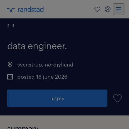
0
my randst
it
data engineer.
svenstrup
,
nordjylland
posted 16 june 2026
apply
summary