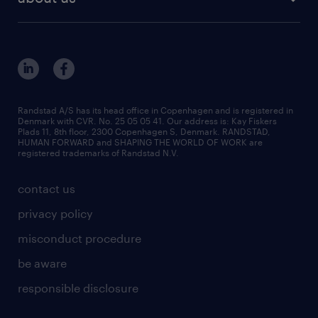
outplacement & coaching
Randstad er verdens største HR-udbyder og
contact us
‘partner for talent’. Vi giver lige muligheder til
inhouse services
alle uanset baggrund og hjælper kandidater
our offices
MSP & RPO
med at forblive relevante på et hastigt
become our colleague
skiftende arbejdsmarked. Vi tror på et
press
Randstad A/S has its head office in Copenhagen and is registered in
inkluderende arbejdsmarked, hvor alle kan
Denmark with CVR. No. 25 05 05 41. Our address is: Kay Fiskers
bid and tender
Plads 11, 8th floor, 2300 Copenhagen S, Denmark. RANDSTAD,
være sig selv og føle sig velkomne.
HUMAN FORWARD and SHAPING THE WORLD OF WORK are
registered trademarks of Randstad N.V.
Vores markedsindsigt og store kendskab til
contact us
arbejdsmarkedet hjælper virksomheder med
privacy policy
at opbygge en kvalificeret, mangfoldig og
misconduct procedure
fleksibel arbejdsstyrke, og vi støtter
be aware
mennesker og virksomheder i at nå deres
responsible disclosure
fulde potentiale. Det er det, vi er her for, og
det er det, der motiverer os hver dag.