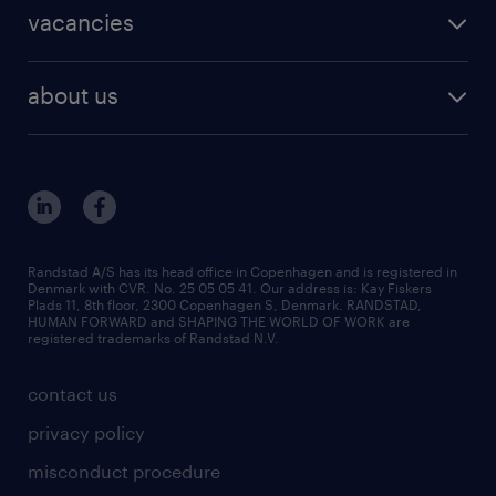
staffing solutions
areas of expertise
vacancies
samarbejdspartner for både kandidater og
recruitment
virksomheder. Med en dyb indsigt i
vacancies in Denmark
freelance consultants
about us
arbejdsmarkedet og vores fire specialiserede
outplacement & coaching
forretningsområder, Operational,
contact us
inhouse services
Professional, Digital og Enterprise, hjælper vi
our offices
MSP & RPO
vores kunder med at opbygge de
become our colleague
kvalificerede, mangfoldige og agile teams,
det kræver for at skabe succes i dag. Vi er
press
Randstad A/S has its head office in Copenhagen and is registered in
Denmark with CVR. No. 25 05 05 41. Our address is: Kay Fiskers
dedikerede til at sikre lige muligheder for alle
bid and tender
Plads 11, 8th floor, 2300 Copenhagen S, Denmark. RANDSTAD,
HUMAN FORWARD and SHAPING THE WORLD OF WORK are
uanset baggrund og støtter vores kandidater
registered trademarks of Randstad N.V.
i at forblive relevante på et arbejdsmarked i
contact us
hastig forandring. Gennem den værdi, vi
skaber, arbejder vi målrettet for at gøre
privacy policy
arbejdslivet bedre for alle. Randstad har
misconduct procedure