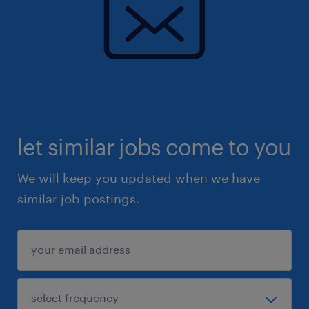
krydsfeltet mellem det store strategiske
overblik og den praktiske udførelse. Du
venter ikke på, at andre tager teten, men
handler selvstændigt for at sikre struktur og
fremdrift i en flad organisation, hvor dine
tekniske idéer har direkte indflydelse på
produktionen.
let similar jobs come to you
Da OODALOOP Technologies arbejder med
We will keep you updated when we have
forsvarsteknologi, er det et ufravigeligt krav
similar job postings.
for ansættelsen, at du kan opnå
sikkerhedsgodkendelse.
ansøgning og kontakt
Er du klar til at tage ejerskab som Head of