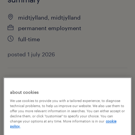
midtjylland, midtjylland
permanent employment
full-time
posted 1 july 2026
specialism
warehouse, production & manual labour
about cookies
We use cookies to provide you with a tailored experience, to diagnose
contact
technical problems, to help us improve our website. We also use them to
offer you more relevant information in searches. You can either accept or
kerem özdemir
decline them, or click "customise" to specify your choice. You can
change your options at any time. More information is in our
cookie
policy.
contact email