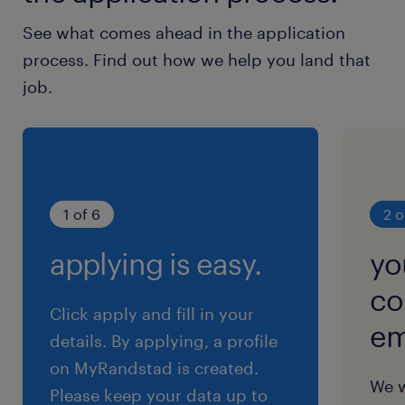
af teknisk nysgerrighed, effektivitet og et
See what comes ahead in the application
fælles drive for at nå ambitiøse mål. Teamet
process. Find out how we help you land that
består af engagerede fagspecialister med
job.
forskellige baggrunde, der alle deler ansvaret
for at levere innovative løsninger af højeste
kvalitet. Fra basen i Aarhus Nord samarbejder
produktionen tæt med udviklingsafdelingen i
1 of 6
2 o
Odense.
applying is easy.
yo
co
Dine ansvarsområder
Click apply and fill in your
em
• Du etablerer og styrer hele
details. By applying, a profile
produktionsflowet – fra indkøb og
on MyRandstad is created.
We w
lagerstyring til test, emballering og fragt.
Please keep your data up to