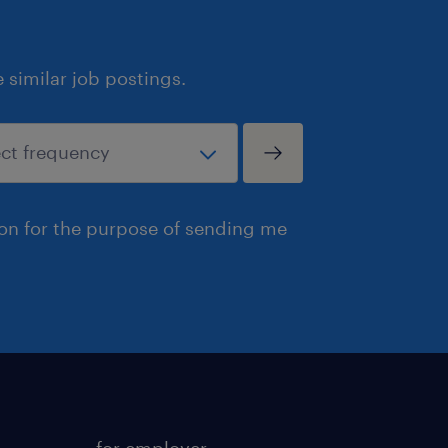
Vores markedsindsigt og store kends
hjælper virksomheder med at opbygge
mangfoldig og fleksibel arbejdsstyrk
similar job postings.
og virksomheder i at nå deres fulde po
her for, og det er det, der motiverer 
Randstad DK er en del af den interna
formidler dagligt arbejde til over 6
ion for the purpose of sending me
over og er førende inden for rekrutte
fleksibel arbejdskraft i Danmark, me
Aarhus, Aalborg og Kolding.
for employer