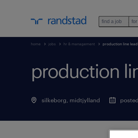
find a job
for
home
jobs
hr & management
production line lead
production li
silkeborg
,
midtjylland
posted