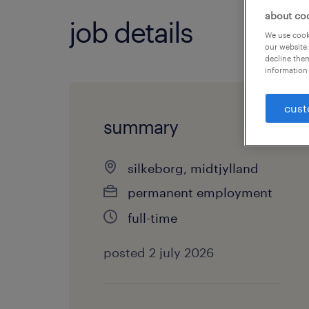
about co
job details
We use cooki
our website.
decline them
information 
cust
summary
silkeborg, midtjylland
permanent employment
full-time
posted 2 july 2026