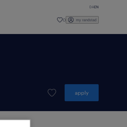
DA
EN
0
my randstad
apply