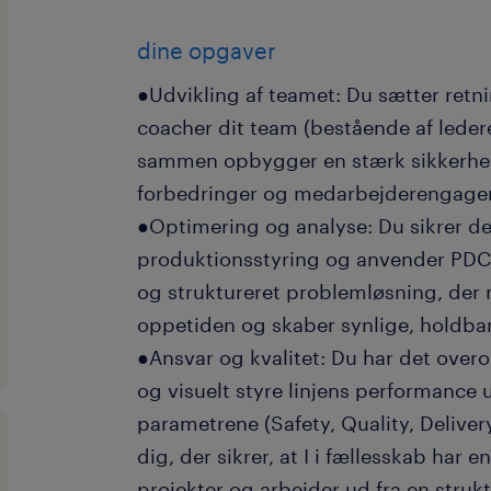
dine opgaver
●Udvikling af teamet: Du sætter retn
coacher dit team (bestående af ledere 
sammen opbygger en stærk sikkerhed
forbedringer og medarbejderengagem
●Optimering og analyse: Du sikrer d
produktionsstyring og anvender PDCA
og struktureret problemløsning, der 
oppetiden og skaber synlige, holdbar
●Ansvar og kvalitet: Du har det overo
og visuelt styre linjens performance
parametrene (Safety, Quality, Deliver
dig, der sikrer, at I i fællesskab har e
projekter og arbejder ud fra en strukt