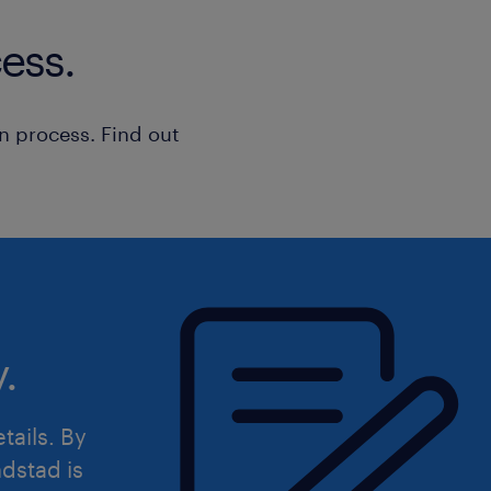
●Du kommunikerer ubesværet på båd
har gode it-færdigheder.
ess.
Som menneske møder du forandringe
n process. Find out
en positiv, løsningsorienteret tilga
udvikler sig hurtigt, trives du i fora
formår at bevare overblikket og skab
medarbejdere.
Din ledelsesstil er coachende og ink
kommunikerer klart og lyttende, så du
.
skabe opbakning omkring forandringe
at tage fælles ejerskab for hverdagen
etails. By
dstad is
ansøgning og kontakt