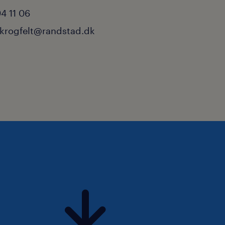
200 år.
4 11 06
krogfelt@randstad.dk
rbejder 225 dedikerede
ion og administration.
tilbydes du et udviklende
bejdsmiljø, hvor humøret er
r og ‘partner for talent’.
set baggrund og hjælper
et hastigt skiftende
erende arbejdsmarked, hvor
lkomne.