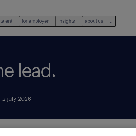
 talent
for employer
insights
about us
ne lead.
 2 july 2026