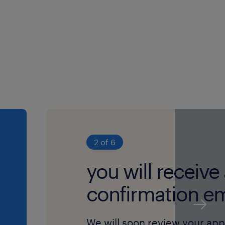
e dansk og engelsk og
r med et åbent sind og
ng. Da virksomheden
nderlige rammer, hvor du
e tryghed for dine
luderende. Du
2 of 6
 naturligt formår at
you will receive
r og motivere dit team til
.
confirmation em
We will soon review your app