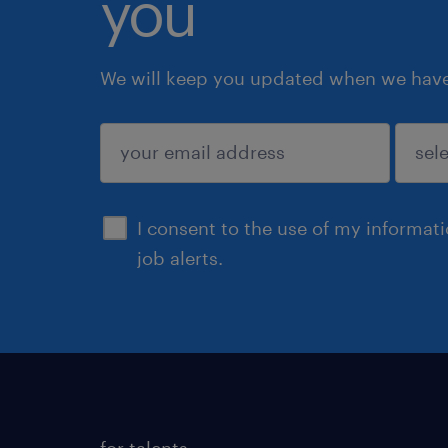
you
We will keep you updated when we have 
submit
I consent to the use of my informat
job alerts.
for talents