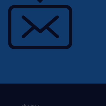
kab til arbejdsmarkedet
 en kvalificeret,
e, og vi støtter mennesker
tentiale. Det er det, vi er
os hver dag.
tionale Randstad Group. Vi
00.000 mennesker verden
ring, karriererådvining og
d afdelinger i København,
about us