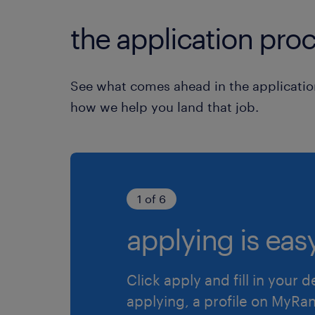
the application proc
See what comes ahead in the applicatio
how we help you land that job.
1 of 6
applying is easy
Click apply and fill in your d
applying, a profile on MyRan