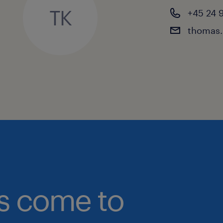
markant aktør i branchen i mere end 
TK
+45 24 9
thomas.
På den moderne fabrik i Silkeborg a
medarbejdere fordelt mellem produkt
Som en del af en global virksomhed 
job i et uformelt og professionelt ar
højt, og sammenholdet er stærkt.
om Randstad
Randstad er verdens største HR-udbyde
Vi giver lige muligheder til alle uan
kandidater med at blive relevante på 
arbejdsmarked. Vi tror på et inklud
bs come to
alle kan være sig selv og føle sig ve