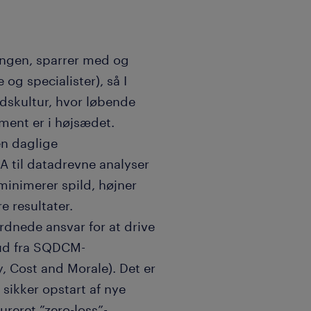
ingen, sparrer med og
og specialister), så I
skultur, hvor løbende
ent er i højsædet.
en daglige
 til datadrevne analyser
minimerer spild, højner
e resultater.
rdnede ansvar for at drive
 ud fra SQDCM-
y, Cost and Morale). Det er
n sikker opstart af nye
ureret ”zero-loss”-