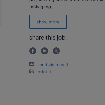
tankegang.
...
din profil
show more
Vi forestiller os, at du genkender dig 
share this job.
●Du har solid erfaring med produktio
vist, at du kan skabe gode resultater
medarbejdertrivsel.
send via e-mail
●Det er en fordel, hvis du har erfari
print it
ledere eller supervisorer, men vigtigst
motivere.
●Du har praktisk erfaring med Lean-
kendskab til strukturerede "zero-loss
andre brancher med høje kvalitetsst