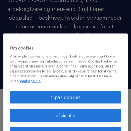
arbejdsgivere og mere end 3 millioner
jobopslag – beskriver, hvordan virksomheder
og talenter sammen kan tilpasse sig for at
skabe vækst. Vi kalder det The Great
Workforce Adaptation.
Om cookies
Vi anvender cookies for at give dig den bedste oplevelse, identificere
tekniske problemer og forbedre vores hjemmeside. Cookies hjælper os
download workmonitor
også med at vise mere relevante oplysninger i dine søgninger. Du kan
vælge at acceptere eller afvise dem, eller klikke på "tilpas" for at vælge
dine præferencer. Du kan ændre dine valg når som helst. Læs mere i
vores
cookiepolitik.
tilpas cookies
udforsk temaerne for 2026 -
globale tendenser
afvis alle