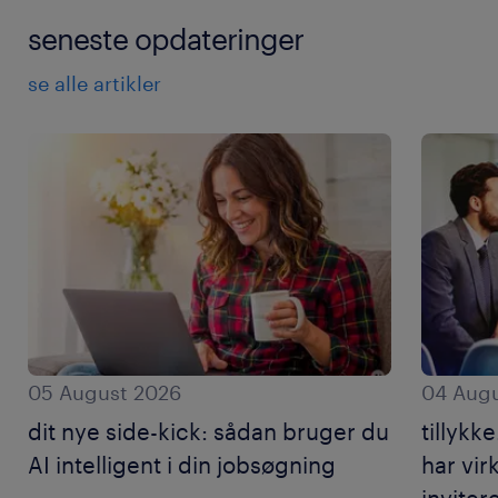
seneste opdateringer
se alle artikler
05 August 2026
04 Augu
dit nye side-kick: sådan bruger du
tillykk
AI intelligent i din jobsøgning
har vir