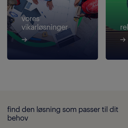
vores
vikarløsninger
re
find den løsning som passer til dit
behov