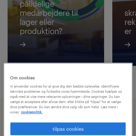
pålidelige
medarbejdere til
sk
lager eller
rek
produktion?
er
Om cookies
Vi anvender cookies for at give dig den bedste oplevelse, identificere
tekniske problemer og forbedre vores hjemmeside. Cookies hjælper os
også med at vise mere relevante oplysninger i dine søgninger. Du kan
vælge at acceptere eller afvise dem, eller klikke på "tilpas" for at vælge
dine præferencer. Du kan ændre dine valg når som helst. Læs mere i
vores
cookiepolitik.
effektive bemandingsløsninger til
virksomheder inden for lager og
tilpas cookies