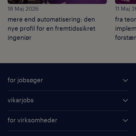
18 Maj 2026
11 Maj 
mere end automatisering: den
fra teor
nye profil for en fremtidssikret
impleme
ingeniør
forstær
for jobsøger
vikarjobs
for virksomheder