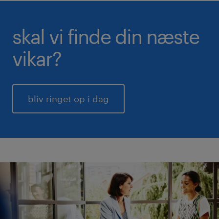
skal vi finde din næste
vikar?
bliv ringet op i dag