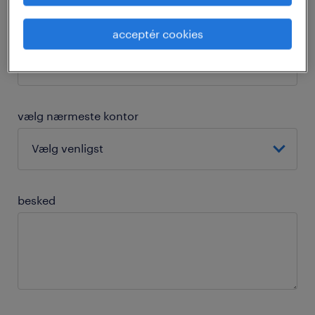
postnr.
acceptér cookies
vælg nærmeste kontor
besked