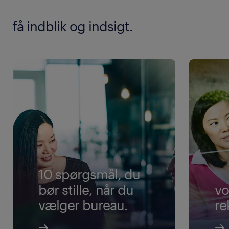
få indblik og indsigt.
10 spørgsmål, du
bør stille, når du
vo
vælger bureau.
re