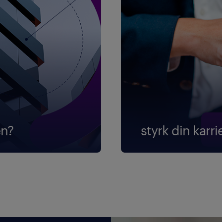
en?
styrk din karr