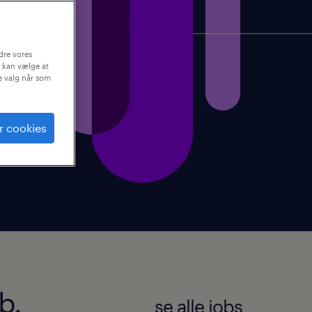
dre vores
 kan vælge at
ne valg når som
r cookies
b.
se alle jobs