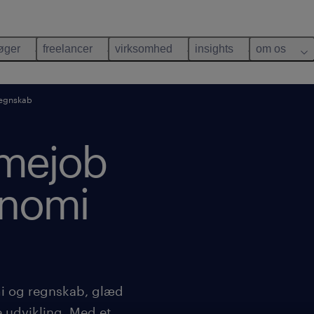
øger
freelancer
virksomhed
insights
om os
egnskab
mmejob
onomi
i og regnskab, glæd
e udvikling. Med et