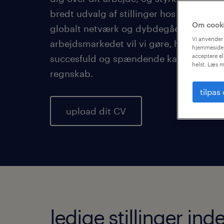
bredt udvalg af stillinger hos forskellige
Om cook
globalt netværk og dybdegående kendsk
Vi anvender 
arbejdsmarkedet vil vi gøre, hvad vi kan 
hjemmeside.
acceptere el
succesfuld og spændende karriere inde
helst. Læs m
regnskab.
tilpas
upload dit CV
ledige stillinger in