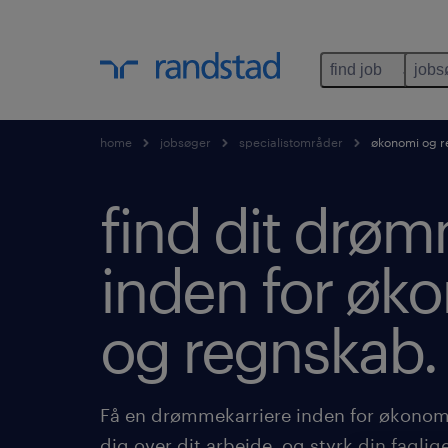
find job
jobs
home
jobsøger
specialistområder
økonomi og r
find dit drø
inden for øk
og regnskab.
Få en drømmekarriere inden for økonom
dig over dit arbejde, og styrk din faglig