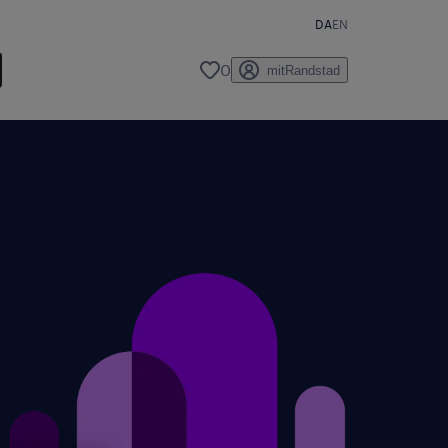
DA
EN
0
mitRandstad