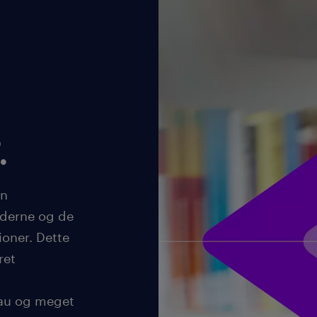
.
en
åderne og de
ioner. Dette
ret
eau og meget