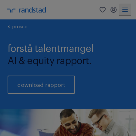
0
mitRandst
presse
forstå talentmangel
AI & equity rapport.
download rapport