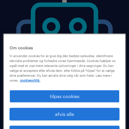
Om cookies
Vi anvender cookies for at give dig den bedste oplevelse, identificere
tekniske problemer og forbedre vores hjemmeside. Cookies hjælper os
også med at vise mere relevante oplysninger i dine søgninger. Du kan
vælge at acceptere eller afvise dem, eller klikke på "tilpas" for at vælge
håndter talentmangel med
dine præferencer. Du kan ændre dine valg når som helst. Læs mere i
vores
cookiepolitik.
en retfærdig tilgang til AI.
tilpas cookies
Med afsæt i den globale mangel på talenter
har vi undersøgt AI's indflydelse på
afvis alle
lighedskløften blandt tre centrale
demografiske grupper: køn, generationer og