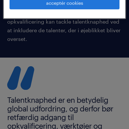
acceptér cookies
personer med handicap. Resultaterne viser,
hvordan retfærdig adgang til AI og
opkvalificering kan tackle talentknaphed ved
at inkludere de talenter, der i øjeblikket bliver
overset.
Talentknaphed er en betydelig
global udfordring, og derfor bør
retfærdig adgang til
opkvalificering, værktøjer og