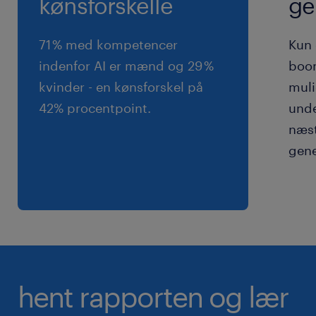
kønsforskelle
ge
71 % med kompetencer
Kun 
indenfor AI er mænd og 29 %
boom
kvinder - en kønsforskel på
muli
42% procentpoint.
unde
næst
gene
hent rapporten og lær