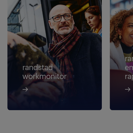
ra
randstad
em
workmonitor
ra