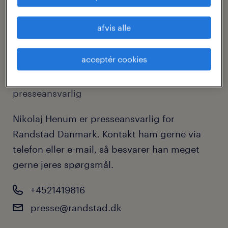
afvis alle
acceptér cookies
nikolaj henum
presseansvarlig
Nikolaj Henum er presseansvarlig for
Randstad Danmark. Kontakt ham gerne via
telefon eller e-mail, så besvarer han meget
gerne jeres spørgsmål.
+4521419816
presse@randstad.dk