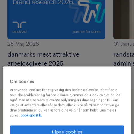
28 Maj 2026
01 Janu
danmarks mest attraktive
randst
arbejdsgivere 2026
adminis
Om cookies
Vi anvender cookies for at give dig den bedste oplevelse, identificere
tekniske problemer og forbedre vores hjemmeside. Cookies hjælper os
også med at vise mere relevante oplysninger i dine søgninger. Du kan
vælge at acceptere eller afvise dem, eller klikke på "tilpas" for at vælge
presseansvarlig
dine præferencer. Du kan ændre dine valg når som helst. Læs mere i
vores
cookiepolitik.
tilpas cookies