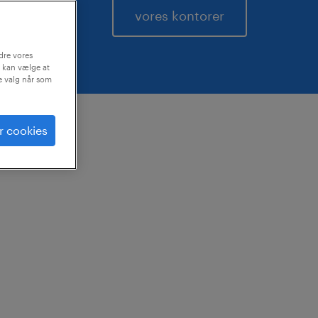
vores kontorer
dre vores
 kan vælge at
ne valg når som
r cookies