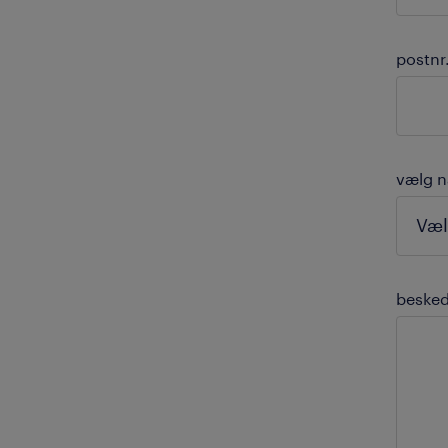
postnr
vælg n
beske