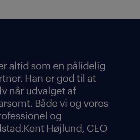
r altid som en pålidelig
ner. Han er god til at
v når udvalget af
parsomt. Både vi og vores
rofessionel og
stad.Kent Højlund, CEO