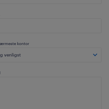
.
ærmeste kontor
d