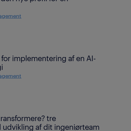
nagement
an for implementering af en AI-
i
nagement
transformere? tre
 udvikling af dit ingeniørteam