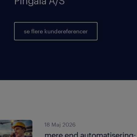
Pingala A/S
se flere kundereferencer
18 Maj 2026
mere end automatisering: 