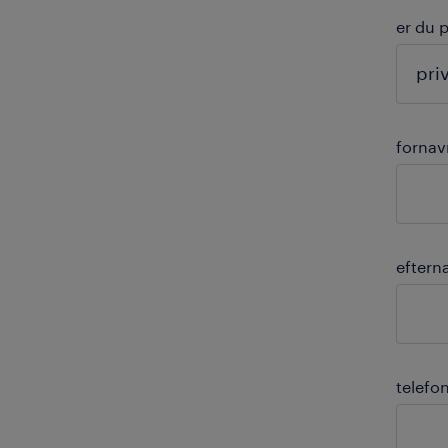
er du 
fornav
eftern
telefo