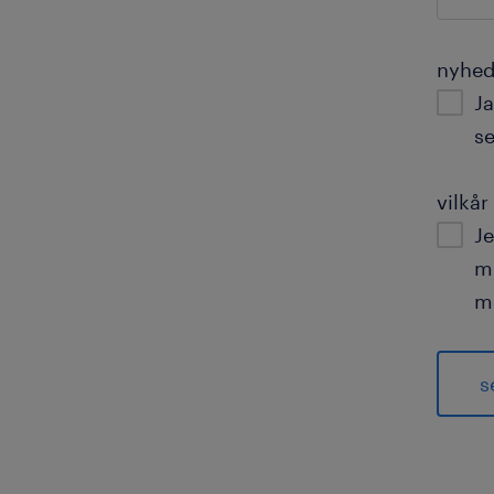
nyhed
J
se
vilkår
Je
m
m