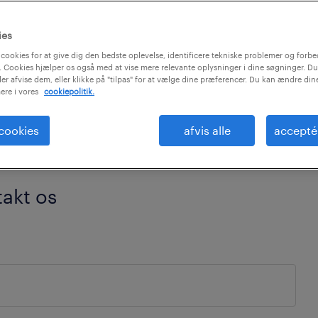
ontor ved at
ies
cookies for at give dig den bedste oplevelse, identificere tekniske problemer og forbe
 Cookies hjælper os også med at vise mere relevante oplysninger i dine søgninger. Du
ler afvise dem, eller klikke på "tilpas" for at vælge dine præferencer. Du kan ændre di
ere i vores
cookiepolitik.
 cookies
afvis alle
accepté
takt os