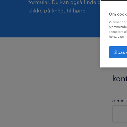
formular. Du kan også finde dit lokale k
klikke på linket til højre.
Om cook
Vi anvender 
hjemmeside.
acceptere el
helst. Læs m
tilpas
kon
e-mail