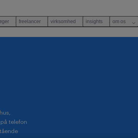
øger
freelancer
virksomhed
insights
om os
hus,
på telefon
stående