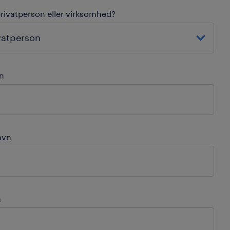
privatperson eller virksomhed?
n
avn
n