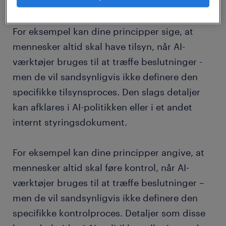
forskellige AI-værktøjer og use cases.
For eksempel kan dine principper sige, at
mennesker altid skal have tilsyn, når AI-
værktøjer bruges til at træffe beslutninger -
men de vil sandsynligvis ikke definere den
specifikke tilsynsproces. Den slags detaljer
kan afklares i AI-politikken eller i et andet
internt styringsdokument.
For eksempel kan dine principper angive, at
mennesker altid skal føre kontrol, når AI-
værktøjer bruges til at træffe beslutninger –
men de vil sandsynligvis ikke definere den
specifikke kontrolproces. Detaljer som disse