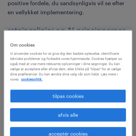
positive fordele, du sandsynligvis vil se efter
en vellykket implementering.
retningslinjer og AI-princippernes
rolle
Om cookies
Vi anvender cookies for at give dig den bedste oplevelse, identificere
I modsætning til en formel AI-politik bør dine
tekniske problemer og forbedre vores hjemmeside. Cookies hjælper os
AI-principper ikke være et sæt regler, der skal
også med at vise mere relevante oplysninger i dine søgninger. Du kan
vælge at acceptere eller afvise dem, eller klikke på "tilpas" for at vælge
følges til punkt og prikke. I stedet bør de
dine præferencer. Du kan ændre dine valg når som helst. Læs mere i
vores
cookiepolitik.
være en samling af udsagn og ambitioner,
der beskriver din virksomheds filosofi i
tilpas cookies
forhold til kunstig intelligens. De skal vejlede
dine medarbejdere, ikke give ordrer, og
afvis alle
kolleger, der læser dem, skal få en intuitiv
forståelse af din virksomheds holdning til
acceptér cookies