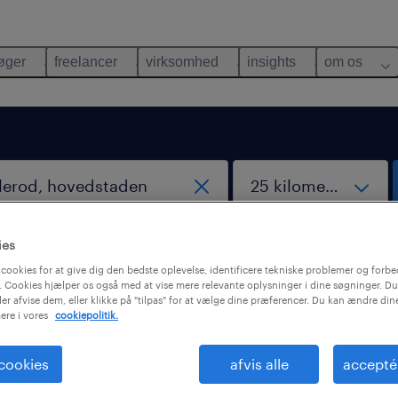
øger
freelancer
virksomhed
insights
om os
ies
cookies for at give dig den bedste oplevelse, identificere tekniske problemer og forbe
 Cookies hjælper os også med at vise mere relevante oplysninger i dine søgninger. Du
ler afvise dem, eller klikke på "tilpas" for at vælge dine præferencer. Du kan ændre di
ere i vores
cookiepolitik.
ndt desværre ingen job med disse filtre. Det kan vær
é at ændre dine søgekriterier for at få flere resultate
 cookies
afvis alle
accepté
nde forslag kan måske hjælpe: