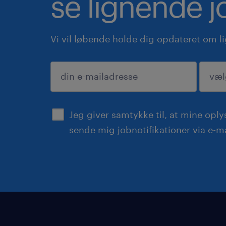
se lignende j
Vi vil løbende holde dig opdateret om l
indsend
Jeg giver samtykke til, at mine opl
sende mig jobnotifikationer via e-ma