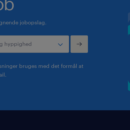
ob
ignende jobopslag.
ysninger bruges med det formål at
il.