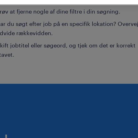
røv at fjerne nogle af dine filtre i din søgning.
ar du søgt efter job på en specifik lokation? Overvej
dvide rækkevidden.
kift jobtitel eller søgeord, og tjek om det er korrekt
tavet.