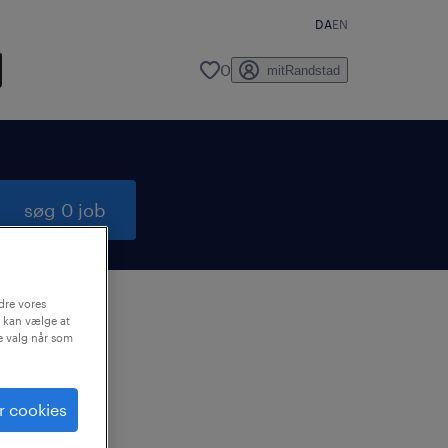
DA
EN
0
mitRandstad
søg 0 job
dre vores
 kan vælge at
ne valg når som
e en
r.
r cookies