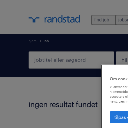
find job
jobs
hjem
job
Om cook
Vi anvender 
hjemmeside.
acceptere el
helst. Læs m
ingen resultat fundet
Vi fa
god id
tilpas
Følge