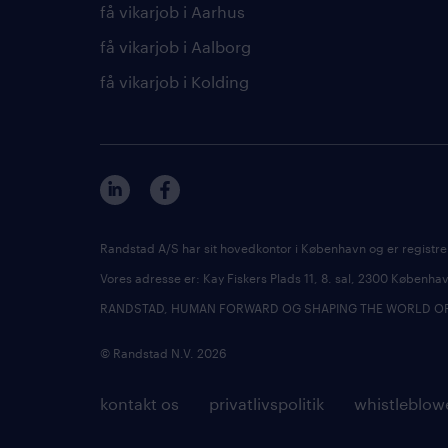
få vikarjob i Aarhus
få vikarjob i Aalborg
få vikarjob i Kolding
Randstad A/S har sit hovedkontor i København og er registre
Vores adresse er: Kay Fiskers Plads 11, 8. sal, 2300 Københ
RANDSTAD, HUMAN FORWARD OG SHAPING THE WORLD OF WO
© Randstad N.V. 2026
kontakt os
privatlivspolitik
whistleblow