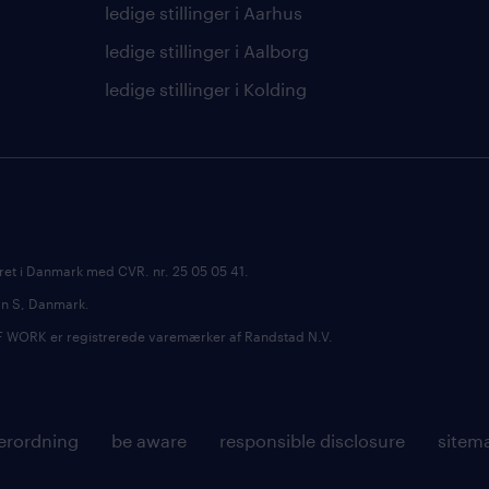
ledige stillinger i Aarhus
ledige stillinger i Aalborg
ledige stillinger i Kolding
ret i Danmark med CVR. nr. 25 05 05 41.
avn S, Danmark.
RK er registrerede varemærker af Randstad N.V.
erordning
be aware
responsible disclosure
sitem