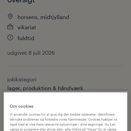
horsens, midtjylland
vikariat
fuldtid
udgivet 8 juli 2026
jobkategori
lager, produktion & håndværk
kontakt
Om cookies
anne louise hartebeck
Vi anvender cookies for at give dig den bedste oplevelse, identificere
tekniske problemer og forbedre vores hjemmeside. Cookies hjælper os
også med at vise mere relevante oplysninger i dine søgninger. Du kan
kontakt email
vælge at acceptere eller afvise dem, eller klikke på "tilpas" for at vælge