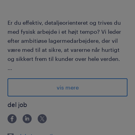
Er du effektiv, detaljeorienteret og trives du
med fysisk arbejde i et højt tempo? Vi leder
efter ambitiøse lagermedarbejdere, der vil
være med til at sikre, at varerne når hurtigt
og sikkert frem til kunder over hele verden.
...
Hos DSV bliver du en del af en ambitiøs
virksomhed med et dynamisk arbejdsmiljø,
vis mere
der værdsætter kvalitet og samarbejde. Det
er essentielt, at du er proaktiv og tager
del job
initiativ til at håndtere både store og små
opgaver, da du vil spille en afgørende rolle i
et team, der bidrager til at vedligeholde og