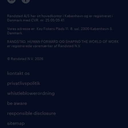
bliv vores kollega
ledige stillinger i Kolding
tilmeld nyhedsbrev
presse
Randstad A/S har sit hovedkontor i København og er registreret i
Danmark med CVR. nr. 25 05 05 41.
udbud og licitation
Vores adresse er: Kay Fiskers Plads 11, 8. sal, 2300 København S,
Danmark.
RANDSTAD, HUMAN FORWARD OG SHAPING THE WORLD OF WORK
er registrerede varemærker af Randstad N.V.
© Randstad N.V. 2026
kontakt os
privatlivspolitik
whistleblowerordning
be aware
responsible disclosure
sitemap