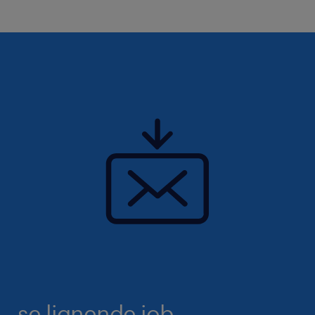
Randstad DK er en del af den internationale
Randstad Group. Vi formidler dagligt arbejde
til over 600.000 mennesker verden over og er
førende inden for rekruttering,
karriererådgivning og fleksibel arbejdskraft i
Danmark, med afdelinger i København,
Aarhus, Aalborg og Kolding.
se lignende job