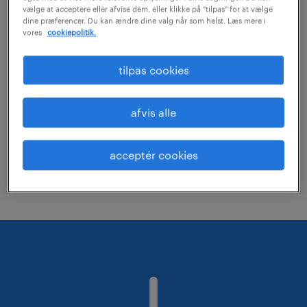
vælge at acceptere eller afvise dem, eller klikke på "tilpas" for at vælge
dine præferencer. Du kan ændre dine valg når som helst. Læs mere i
vores
cookiepolitik.
Prøv at fjerne nogle af dine filtre i din
søgning.
tilpas cookies
Har du søgt efter job på en specifik
lokation? Overvej at udvide
afvis alle
rækkevidden.
Skift jobtitel eller søgeord, og tjek om
acceptér cookies
det er korrekt stavet.