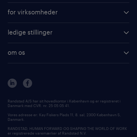
få vikarjob i Danmark
opret profil
for virksomheder
få vikarjob i København
outplacement
vikarløsninger
få vikarjob i Aarhus
karriererådgivning
ledige stillinger
rekruttering
få vikarjob i Aalborg
tilmeld nyhedsbrev
få vikarjob i Danmark
freelance konsulenter
få vikarjob i Kolding
specialistområder
om os
ledige stillinger i København
outplacement & coaching
kontakt os
ledige stillinger i Aarhus
inhouse services
vores afdelinger
ledige stillinger i Aalborg
MSP & RPO
bliv vores kollega
ledige stillinger i Kolding
tilmeld nyhedsbrev
presse
Randstad A/S har sit hovedkontor i København og er registreret i
Danmark med CVR. nr. 25 05 05 41.
udbud og licitation
Vores adresse er: Kay Fiskers Plads 11, 8. sal, 2300 København S,
Danmark.
RANDSTAD, HUMAN FORWARD OG SHAPING THE WORLD OF WORK
er registrerede varemærker af Randstad N.V.