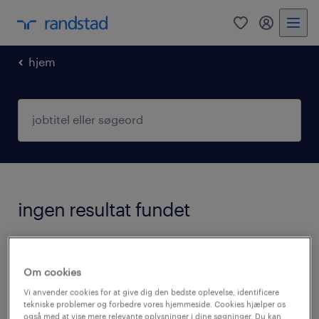
hjem
ingen resultat fundet
Vi fandt desværre ingen job med disse filtre.
Det kan være en god idé at ændre dine
Om cookies
søgekriterier for at få flere resultater.
Vi anvender cookies for at give dig den bedste oplevelse, identificere
tekniske problemer og forbedre vores hjemmeside. Cookies hjælper os
Følgende forslag kan måske hjælpe:
også med at vise mere relevante oplysninger i dine søgninger. Du kan