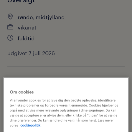
rønde, midtjylland
vikariat
fuldtid
udgivet 7 juli 2026
jobkategori
lager, produktion & håndværk
Om cookies
Vi anvender cookies for at give dig den bedste oplevelse, identificere
kontakt
tekniske problemer og forbedre vores hjemmeside. Cookies hjælper os
også med at vise mere relevante oplysninger i dine søgninger. Du kan
thomas lauritsen
vælge at acceptere eller afvise dem, eller klikke på "tilpas" for at vælge
dine præferencer. Du kan ændre dine valg når som helst. Læs mere i
vores
cookiepolitik.
kontakt email