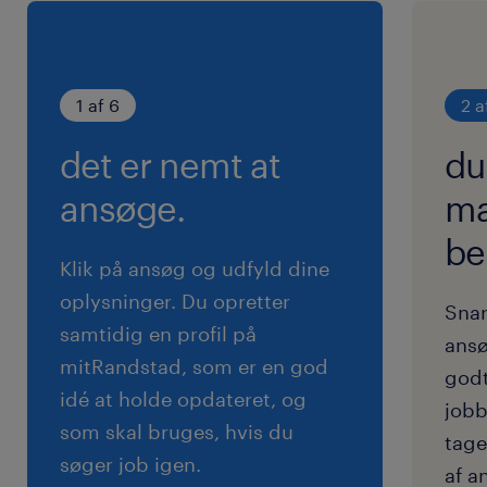
- Sidemandsoplæring
- Godt arbejdsmiljø.
- Mulighed for flextid
1 af 6
2 a
- Kantineordning
det er nemt at
du
Da der er mulighed for flextid, ligger
ansøge.
ma
arbejdertiderne imellem 06.00-16.00 mandag
be
- fredag.
Klik på ansøg og udfyld dine
Løn og ansættelse efter industriens
oplysninger. Du opretter
Snar
overenskomst.
samtidig en profil på
ansø
mitRandstad, som er en god
godt
ansøg
idé at holde opdateret, og
jobb
som skal bruges, hvis du
Hvis du synes, at ovenstående lyder
tage
søger job igen.
spændende, og hvis du har lyst til at arbejde i
af a