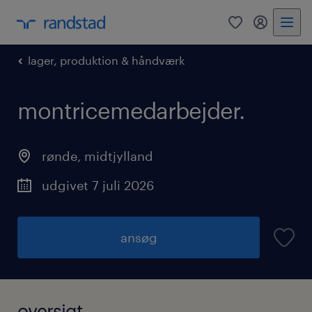
0
mitRandst
lager, produktion & håndværk
montricemedarbejder.
rønde
,
midtjylland
udgivet 7 juli 2026
ansøg
oversigt