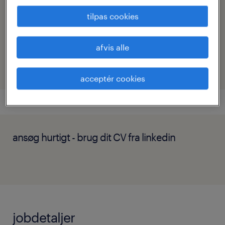
thomas.lauritsen@randstad.dk
tilpas cookies
referencenr.
13806
afvis alle
acceptér cookies
ansøg hurtigt - brug dit CV fra linkedin
jobdetaljer