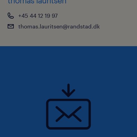
thomas lauritsen
være sig selv og føle sig velkomne.
+45 44 12 19 97
Vores markedsindsigt og store kendskab til
thomas.lauritsen@randstad.dk
arbejdsmarkedet hjælper virksomheder med
at opbygge en kvalificeret, mangfoldig og
fleksibel arbejdsstyrke, og vi støtter
mennesker og virksomheder i at nå deres
fulde potentiale. Det er det, vi er her for, og
det er det, der motiverer os hver dag.
Randstad DK er en del af den internationale
Randstad Group. Vi formidler dagligt arbejde
til over 600.000 mennesker verden over og er
førende inden for rekruttering,
karriererådgivning og fleksibel arbejdskraft i