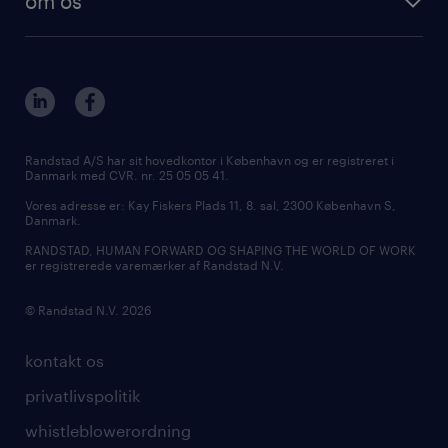
om os
ledige stillinger i København
outplacement & coaching
kontakt os
ledige stillinger i Aarhus
inhouse services
vores afdelinger
ledige stillinger i Aalborg
MSP & RPO
bliv vores kollega
ledige stillinger i Kolding
tilmeld nyhedsbrev
presse
Randstad A/S har sit hovedkontor i København og er registreret i
Danmark med CVR. nr. 25 05 05 41.
udbud og licitation
Vores adresse er: Kay Fiskers Plads 11, 8. sal, 2300 København S,
Danmark.
RANDSTAD, HUMAN FORWARD OG SHAPING THE WORLD OF WORK
er registrerede varemærker af Randstad N.V.
© Randstad N.V. 2026
kontakt os
privatlivspolitik
whistleblowerordning