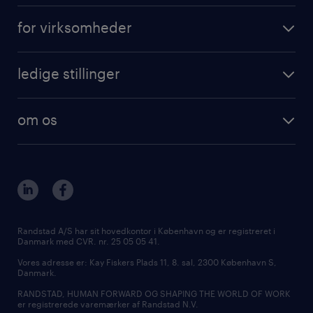
få vikarjob i Danmark
opret profil
for virksomheder
få vikarjob i København
outplacement
vikarløsninger
få vikarjob i Aarhus
karriererådgivning
ledige stillinger
rekruttering
få vikarjob i Aalborg
tilmeld nyhedsbrev
få vikarjob i Danmark
freelance konsulenter
få vikarjob i Kolding
specialistområder
om os
ledige stillinger i København
outplacement & coaching
kontakt os
ledige stillinger i Aarhus
inhouse services
vores afdelinger
ledige stillinger i Aalborg
MSP & RPO
bliv vores kollega
ledige stillinger i Kolding
tilmeld nyhedsbrev
presse
Randstad A/S har sit hovedkontor i København og er registreret i
Danmark med CVR. nr. 25 05 05 41.
udbud og licitation
Vores adresse er: Kay Fiskers Plads 11, 8. sal, 2300 København S,
Danmark.
RANDSTAD, HUMAN FORWARD OG SHAPING THE WORLD OF WORK
er registrerede varemærker af Randstad N.V.