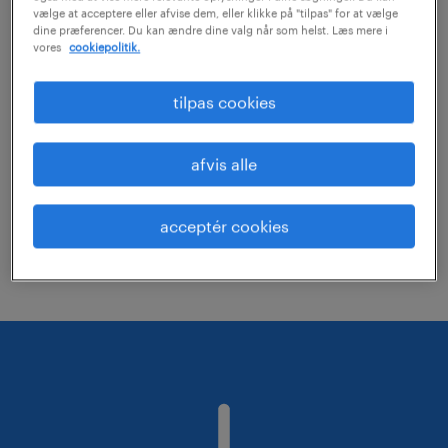
vælge at acceptere eller afvise dem, eller klikke på "tilpas" for at vælge
dine præferencer. Du kan ændre dine valg når som helst. Læs mere i
vores
cookiepolitik.
Prøv at fjerne nogle af dine filtre i din
søgning.
tilpas cookies
Har du søgt efter job på en specifik
lokation? Overvej at udvide
afvis alle
rækkevidden.
Skift jobtitel eller søgeord, og tjek om
acceptér cookies
det er korrekt stavet.