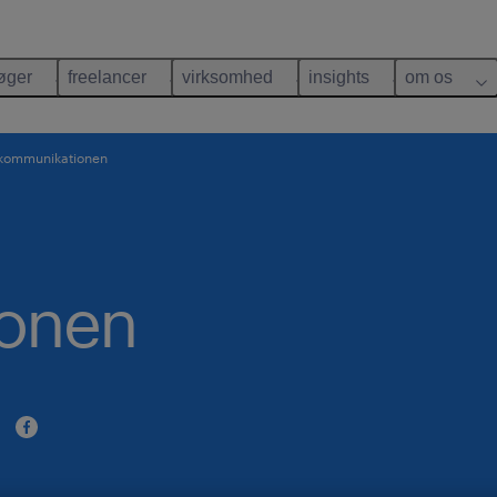
øger
freelancer
virksomhed
insights
om os
 kommunikationen
onen