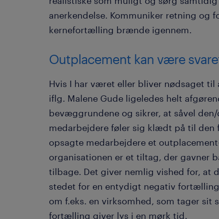
realistiske som muligt og sørg samtidig 
anerkendelse. Kommuniker retning og fo
kernefortælling brænde igennem.
Outplacement kan være svare
Hvis I har været eller bliver nødsaget ti
iflg. Malene Gude ligeledes helt afgørend
bevæggrundene og sikrer, at såvel den
medarbejdere føler sig klædt på til den 
opsagte medarbejdere et outplacement-fo
organisationen er et tiltag, der gavner
tilbage. Det giver nemlig vished for, at 
stedet for en entydigt negativ fortælling
om f.eks. en virksomhed, som tager sit s
fortælling giver lys i en mørk tid.