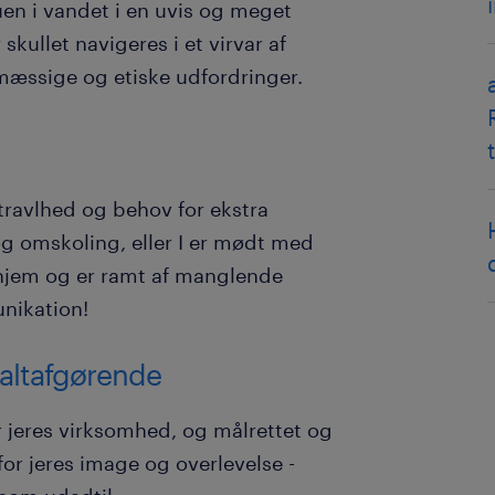
en i vandet i en uvis og meget
 skullet navigeres i et virvar af
æssige og etiske udfordringer.
travlhed og behov for ekstra
 omskoling, eller I er mødt med
hjem og er ramt af manglende
nikation!
altafgørende
or jeres virksomhed, og målrettet og
r jeres image og overlevelse -