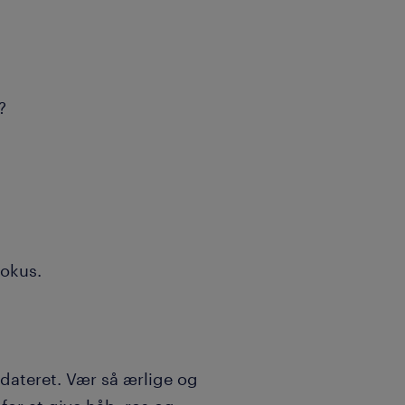
e?
?
fokus.
dateret. Vær så ærlige og