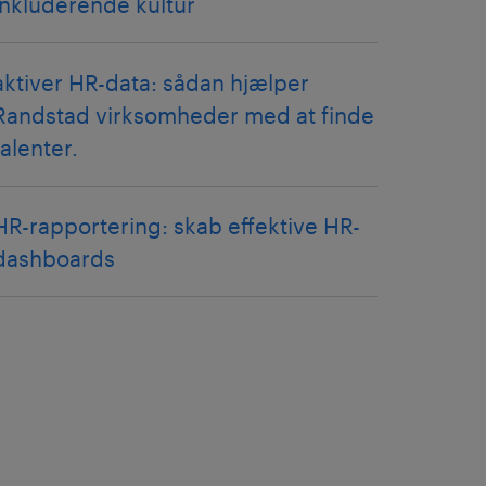
inkluderende kultur
aktiver HR-data: sådan hjælper
Randstad virksomheder med at finde
talenter.
HR-rapportering: skab effektive HR-
dashboards