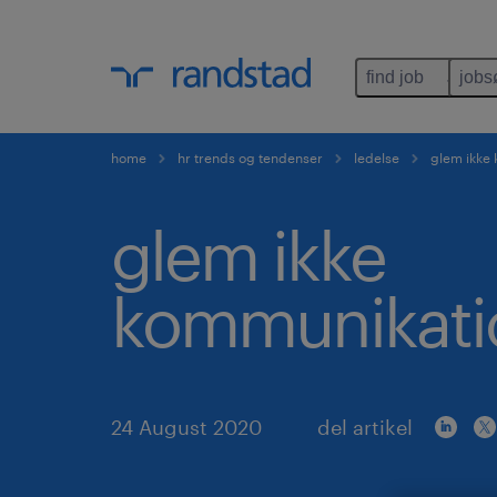
find job
jobs
home
hr trends og tendenser
ledelse
glem ikke
glem ikke
kommunikati
24 August 2020
del artikel