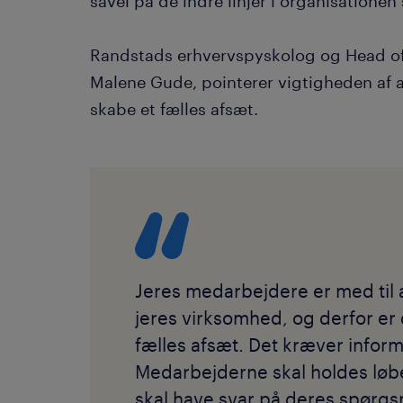
såvel på de indre linjer i organisationen
Randstads erhvervspyskolog og Head of
Malene Gude, pointerer vigtigheden af
skabe et fælles afsæt.
Jeres medarbejdere er med til a
jeres virksomhed, og derfor er 
fælles afsæt. Det kræver inform
Medarbejderne skal holdes løb
skal have svar på deres spørgs