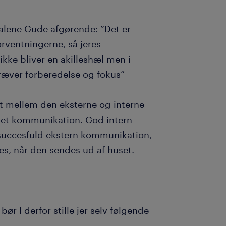
Malene Gude afgørende: ”Det er
orventningerne, så jeres
ke bliver en akilleshæl men i
 kræver forberedelse og fokus”
t mellem den eksterne og interne
ket kommunikation. God intern
succesfuld ekstern kommunikation,
s, når den sendes ud af huset.
r I derfor stille jer selv følgende