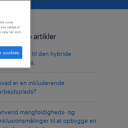
dre vores
 kan vælge at
ne valg når som
relaterede artikler
r cookies
ledelsestips til den hybride
arbejdsplads.
hvad er en inkluderende
arbejdsplads?
anvend mangfoldigheds- og
inklusionsmålinger til at opbygge en