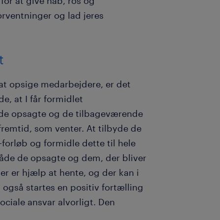
for at give håb, ros og
rventninger og lad jeres
t
l at opsige medarbejdere, er det
e, at I får formidlet
/de opsagte og de tilbageværende
fremtid, som venter. At tilbyde de
rløb og formidle dette til hele
 både de opsagte og dem, der bliver
der er hjælp at hente, og der kan i
 også startes en positiv fortælling
ociale ansvar alvorligt. Den