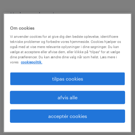
»Undersøgelser viser, at mange
medarbejdere vælger at forlade deres
Om cookies
arbejdsplads grundet forholdet til deres
Vi anvender cookies for at give dig den bedste oplevelse, identificere
nærmeste leder. Og skal man styrke et
tekniske problemer og forbedre vores hjemmeside. Cookies hjælper os
også med at vise mere relevante oplysninger i dine søgninger. Du kan
forhold mellem lederen og medarbejderen er
vælge at acceptere eller afvise dem, eller klikke på "tilpas" for at vælge
dine præferencer. Du kan ændre dine valg når som helst. Læs mere i
det naturligt at tage afsæt i hvordan lederen
vores
cookiepolitik.
skaber engagement blandt
medarbejderne. Der er i min optik meget at
tilpas cookies
gøre her når det gælder talen, hvis man både
vil tiltrække og fastholde dygtige
afvis alle
medarbejdere, samt ikke mindst højne
produktiviteten,« siger Tine Ryg Cebrian, der
acceptér cookies
er HR direktør i Randstad.