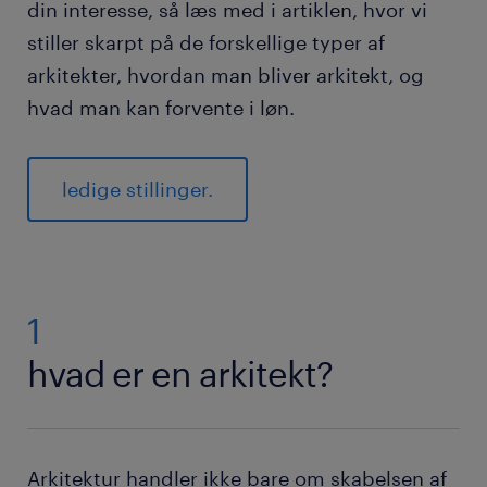
fordele ved at finde et job som arkitekt via
din interesse, så læs med i artiklen, hvor vi
Randstad
stiller skarpt på de forskellige typer af
arkitekter, hvordan man bliver arkitekt, og
ofte stillede spørgsmål
hvad man kan forvente i løn.
ledige stillinger.
1
hvad er en arkitekt?
Arkitektur handler ikke bare om skabelsen af