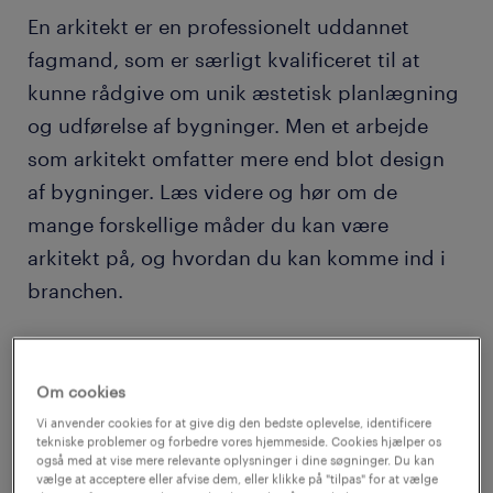
En arkitekt er en professionelt uddannet
fagmand, som er særligt kvalificeret til at
kunne rådgive om unik æstetisk planlægning
og udførelse af bygninger. Men et arbejde
som arkitekt omfatter mere end blot design
af bygninger. Læs videre og hør om de
mange forskellige måder du kan være
arkitekt på, og hvordan du kan komme ind i
branchen.
en arkitekts betydning
Om cookies
Hvor ville vi være uden arkitekter? Arkitekter
Vi anvender cookies for at give dig den bedste oplevelse, identificere
er primus motor for ethvert hjem,
tekniske problemer og forbedre vores hjemmeside. Cookies hjælper os
også med at vise mere relevante oplysninger i dine søgninger. Du kan
kontorbygning, restaurant, park, skole og
vælge at acceptere eller afvise dem, eller klikke på "tilpas" for at vælge