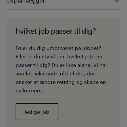
byplanlægger
byggepladsledere og andre byggemedarbejdere,
miljømæssige forhold samt den menneskelige brug
arkitekter og inspektører og sørger for at projektet
for at skabe bygninger og strukturer der har den
Dette fagområde er afgørende i udviklingen og
afsluttes sikkert indenfor det givne budget.
rette modstandsdygtighed. Det kan omfatte
forvaltningen af by- og landområder. Det kan blandt
bygninger og strukturer med risiko for at rotere,
andet omfatte økonomiske, samfundsmæssige og
hvilket job passer til dig?
kollapse eller vibrere.
miljømæssige aspekter ved konstruktionen af
bygninger, parker og lignende.
Føler du dig umotiveret på jobbet?
Eller er du i tvivl om, hvilket job der
passer til dig? Du er ikke alene. Vi har
samlet seks gode råd til dig, der
ønsker at ændre retning og skabe en
ny karriere.
ledige job