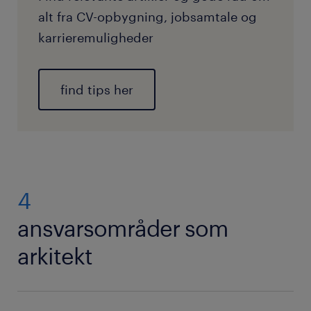
alt fra CV-opbygning, jobsamtale og
karrieremuligheder
find tips her
4
ansvarsområder som
arkitekt