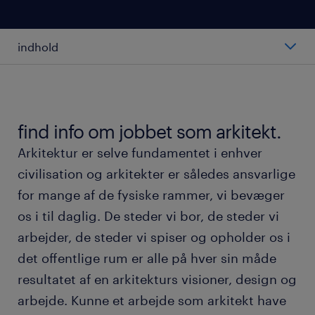
indhold
hvad er en arkitekt?
gennemsnitslønnen for en arkitekt
find info om jobbet som arkitekt.
Arkitektur er selve fundamentet i enhver
typer af arkitekter
civilisation og arkitekter er således ansvarlige
for mange af de fysiske rammer, vi bevæger
ansvarsområder som arkitekt
os i til daglig. De steder vi bor, de steder vi
arbejder, de steder vi spiser og opholder os i
arbejdet som arkitekt
det offentlige rum er alle på hver sin måde
resultatet af en arkitekturs visioner, design og
sådan bliver du arkitekt
arbejde. Kunne et arbejde som arkitekt have