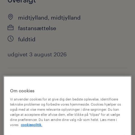
midtjylland, midtjylland
fastansættelse
fuldtid
udgivet 3 august 2026
jobkategori
it
Om cookies
Vi anvender cookies for at give dig den bedste oplevelse, identificere
tekniske problemer og forbedre vores hjemmeside. Cookies hjælper os
kontakt
også med at vise mere relevante oplysninger i dine søgninger. Du kan
kasper kjærgaard
vælge at acceptere eller afvise dem, eller klikke på "tilpas" for at vælge
dine præferencer. Du kan ændre dine valg når som helst. Læs mere i
vores
cookiepolitik.
kontakt email