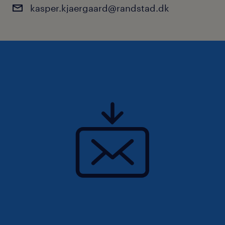
Vi ser gerne, at du:
kasper.kjaergaard@randstad.dk
- Har en solid og dokumenteret erfaring inden
for Identity & Access Management (IAM) fra
komplekse it-landskaber, hvor cloud, SaaS og
on-premise-miljøer smelter sammen.
- Har erfaring med at drive større
forandringer, indføre fælles standarder og
operationalisere stærk it-governance.
- Enten er etableret leder eller en tung senior
profil (f.eks. med erfaring som projektleder
eller teamkoordinator inden for IAM), der har
drevet store initiativer og er helt klar til
formelt personaleansvar.
- Har praktisk kendskab til eller erfaring med
implementering og modning af teknologier