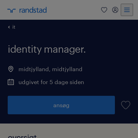
0
mitRandst
it
identity manager.
midtjylland
,
midtjylland
udgivet for 5 dage siden
ansøg
oversigt