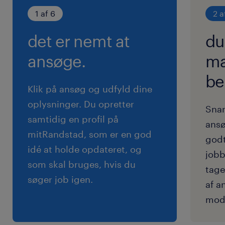
1 af 6
2 a
- Skabe ensartethed på tværs af spredte
platforme, herunder Azure AD, SAP, cloud og
det er nemt at
du
specifikt GitHub.
ansøge.
ma
- Stabilisere JML-processer, eksekvere
adgang reviews og opbygge en fast model
be
Klik på ansøg og udfyld dine
for Service Account Governance.
oplysninger. Du opretter
- Fastsætte rammer for MFA og certifikater
Snar
samtidig en profil på
samt lukke logningshuller via effektiv SIEM-
ansø
mitRandstad, som er en god
integration.
godt
idé at holde opdateret, og
- Oversætte tekniske sikkerhedskrav til
jobb
som skal bruges, hvis du
forretningsværdi og drive en kultur, hvor
tage
søger job igen.
standardisering ses som en styrke.
af a
- Drive og motivere teamet.
mod