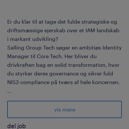
Er du klar til at tage det fulde strategiske og
driftsmæssige ejerskab over et IAM-landskab
i markant udvikling?
Salling Group Tech søger en ambitiøs Identity
Manager til Core Tech. Her bliver du
drivkraften bag en solid transformation, hvor
du styrker deres governance og sikrer fuld
NIS2-compliance på tværs af hele koncernen.
...
om rollen
vis mere
Som Identity Manager får du det formelle
ledelsesansvar for et team af dygtige
del job
specialister. Du bliver den bærende drivkraft i