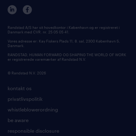
For mere detaljeret information om stillingen,
vores afdelinger
ledige stillinger i Aalborg
MSP & RPO
bedes du kontakte chefkonsulent og
bliv vores kollega
ledige stillinger i Kolding
tilmeld nyhedsbrev
functional expert, Kasper Kjærgaard på +45
presse
Randstad A/S har sit hovedkontor i København og er registreret i
61 95 92 51. Alle henvendelser vil blive
Danmark med CVR. nr. 25 05 05 41.
udbud og licitation
behandlet fortroligt.
Vores adresse er: Kay Fiskers Plads 11, 8. sal, 2300 København S,
Danmark.
RANDSTAD, HUMAN FORWARD OG SHAPING THE WORLD OF WORK
er registrerede varemærker af Randstad N.V.
om randstad
© Randstad N.V. 2026
Randstad er verdens største HR-udbyder og
‘partner for talent’. Vi giver lige muligheder til
kontakt os
alle uanset baggrund og hjælper kandidater
privatlivspolitik
med at forblive relevante på et hastigt
whistleblowerordning
skiftende arbejdsmarked. Vi tror på et
be aware
inkluderende arbejdsmarked, hvor alle kan
responsible disclosure
være sig selv og føle sig velkomne.