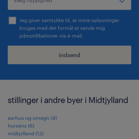
Jeg giver samtykke til, at mine oplysninger
bruges med det formål at sende mig
jobnotifikationer via e-mail.
indsend
stillinger i andre byer i Midtjylland
aarhus og omegn
(
4
)
horsens
(
6
)
midtjylland
(
12
)