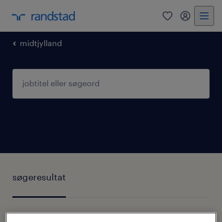
0
mitRandst
midtjylland
søgeresultat
2 job fundet i Silkeborg, Midtjylland