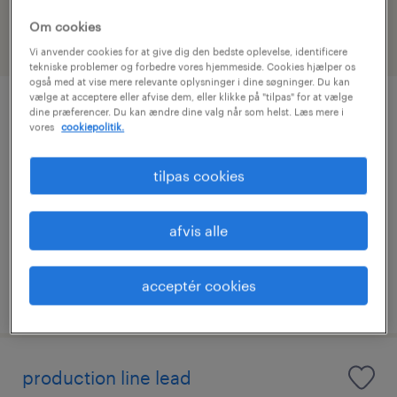
Om cookies
filtrér
1
Vi anvender cookies for at give dig den bedste oplevelse, identificere
tekniske problemer og forbedre vores hjemmeside. Cookies hjælper os
også med at vise mere relevante oplysninger i dine søgninger. Du kan
vælge at acceptere eller afvise dem, eller klikke på "tilpas" for at vælge
supervisor til aftenhold
dine præferencer. Du kan ændre dine valg når som helst. Læs mere i
vores
cookiepolitik.
silkeborg, midtjylland
tilpas cookies
fastansættelse
fuldtid
afvis alle
acceptér cookies
udgivet 2 juli 2026
production line lead