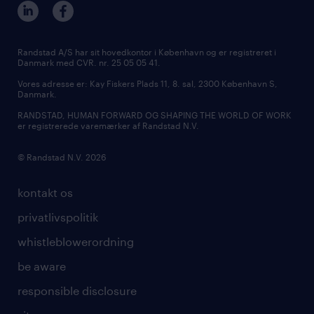
ledige stillinger i Aalborg
MSP & RPO
bliv vores kollega
ledige stillinger i Kolding
tilmeld nyhedsbrev
presse
Randstad A/S har sit hovedkontor i København og er registreret i
Danmark med CVR. nr. 25 05 05 41.
udbud og licitation
Vores adresse er: Kay Fiskers Plads 11, 8. sal, 2300 København S,
Danmark.
RANDSTAD, HUMAN FORWARD OG SHAPING THE WORLD OF WORK
er registrerede varemærker af Randstad N.V.
© Randstad N.V. 2026
kontakt os
privatlivspolitik
whistleblowerordning
be aware
responsible disclosure