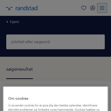
0
mitRandst
hjem
søgeresultat
ingen resultat fundet
Om cookies
Vi anvender cookies for at give dig den bedste oplevelse, identificere
tekniske problemer og forbedre vores hjemmeside. Cookies hjælper os