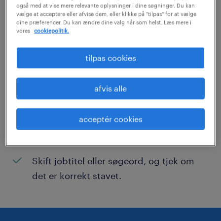
Vi fandt desværre ingen job med disse filtre.
også med at vise mere relevante oplysninger i dine søgninger. Du kan
vælge at acceptere eller afvise dem, eller klikke på "tilpas" for at vælge
Det kan være en god idé at ændre dine
dine præferencer. Du kan ændre dine valg når som helst. Læs mere i
søgekriterier for at få flere resultater.
vores
cookiepolitik.
Følgende forslag kan måske hjælpe:
tilpas cookies
Prøv at fjerne nogle af dine filtre i din
afvis alle
søgning.
Har du søgt efter job på en specifik
acceptér cookies
lokation? Overvej at udvide
rækkevidden.
Skift jobtitel eller søgeord, og tjek om
det er korrekt stavet.