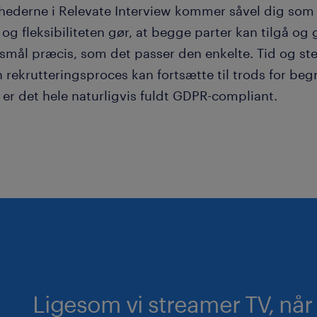
hederne i Relevate Interview kommer såvel dig som 
 og fleksibiliteten gør, at begge parter kan tilgå o
smål præcis, som det passer den enkelte. Tid og st
 rekrutteringsproces kan fortsætte til trods for be
 er det hele naturligvis fuldt GDPR-compliant.
Ligesom vi streamer TV, når