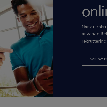
onl
Når du rekru
anvende Rel
rekrutterin
hør nær