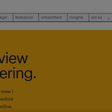
øger
freelancer
virksomhed
insights
om os
rview
ering.
view i
bedste
nline.