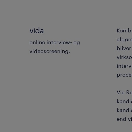
vida
Kombi
afgør
online interview- og
blive
videoscreening.
virks
interv
proce
Via R
kandi
kandid
end vi