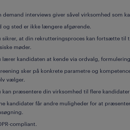
 demand interviews giver såvel virksomhed som kand
d og sted er ikke længere afgørende.
 sikrer, at din rekrutteringsproces kan fortsætte til
ysiske møder.
 lærer kandidaten at kende via ordvalg, formulerin
reening sker på konkrete parametre og kompetenc
elv vælger.
 kan præsentere din virksomhed til flere kandidat
ne kandidater får andre muligheder for at præsenter
nsøgning.
PR-compliant.