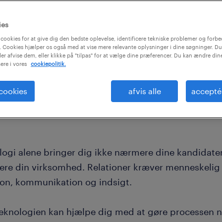
hed som
sibilitet,
ies
cookies for at give dig den bedste oplevelse, identificere tekniske problemer og forbe
 Cookies hjælper os også med at vise mere relevante oplysninger i dine søgninger. Du
ler afvise dem, eller klikke på "tilpas" for at vælge dine præferencer. Du kan ændre di
ere i vores
cookiepolitik.
 cookies
afvis alle
accepté
logi alene bringer dig ikke nærmere dine kandidater
re din virksomhed. Relationer kræver menneskelig i
tion, kommunikation og indsigt.
eknologien kan hjælpe dig med at gøre processen