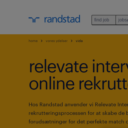
find job
jobs
home
vores ydelser
vida
relevate inte
online rekrutt
Hos Randstad anvender vi Relevate Inter
rekrutteringsprocessen for at skabe de 
forudsætninger for det perfekte match o