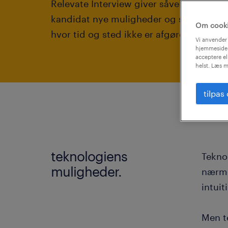
Relevate Interview giver såvel virksom
kandidat nye muligheder og sikrer en flek
Om cook
hvor tid og sted ikke er afgørende.
Vi anvender 
hjemmeside.
acceptere el
helst. Læs m
tilpas
teknologiens
Tekno
muligheder.
nærme
intui
Men t