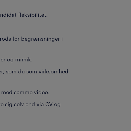
idat fleksibilitet.
 trods for begrænsninger i
ger og mimik.
er, som du som virksomhed
er med samme video.
e sig selv end via CV og