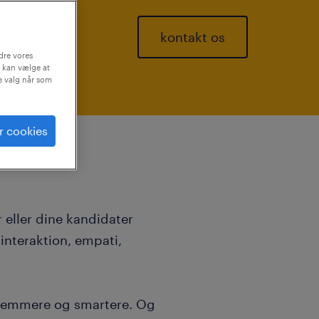
kontakt os
dre vores
 kan vælge at
ne valg når som
r cookies
 eller dine kandidater
nteraktion, empati,
 nemmere og smartere. Og