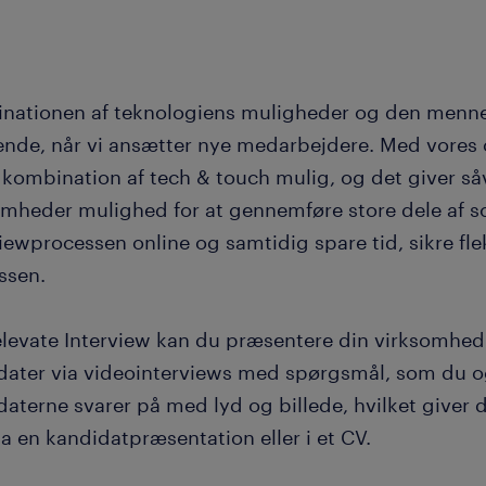
nationen af teknologiens muligheder og den mennes
ende, når vi ansætter nye medarbejdere. Med vores o
r kombination af tech & touch mulig, og det giver s
omheder mulighed for at gennemføre store dele af s
iewprocessen online og samtidig spare tid, sikre flek
ssen.
elevate Interview kan du præsentere din virksomhed
dater via videointerviews med spørgsmål, som du og 
aterne svarer på med lyd og billede, hvilket giver 
a en kandidatpræsentation eller i et CV.