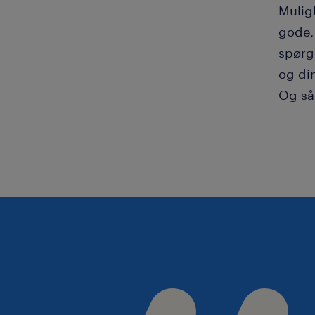
Mulig
gode,
spørg
og din
Og så