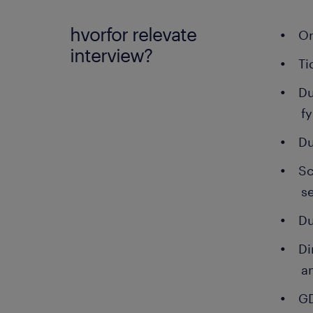
hvorfor relevate
On
interview?
Ti
Du
f
Du
Sc
s
Du
Di
a
GD