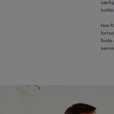
særlig
holde 
Hos Ra
forts
finde
samm