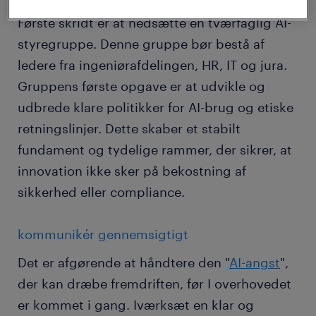
Første skridt er at nedsætte en tværfaglig AI-
styregruppe. Denne gruppe bør bestå af
ledere fra ingeniørafdelingen, HR, IT og jura.
Gruppens første opgave er at udvikle og
udbrede klare politikker for AI-brug og etiske
retningslinjer. Dette skaber et stabilt
fundament og tydelige rammer, der sikrer, at
innovation ikke sker på bekostning af
sikkerhed eller compliance.
kommunikér gennemsigtigt
Det er afgørende at håndtere den "
AI-angst
",
der kan dræbe fremdriften, før I overhovedet
er kommet i gang. Iværksæt en klar og