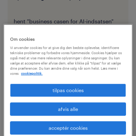
hent "business casen for AI-indsatsen"
Om cookies
Vi anvender cookies for at give dig den bedste oplevelse, identificere
fase 1: det strategiske fundament
tekniske problemer og forbedre vores hjemmeside. Cookies hjælper os
også med at vise mere relevante oplysninger i dine søgninger. Du kan
(måned 1-2)
vælge at acceptere eller afvise dem, eller klikke på "tilpas" for at vælge
dine præferencer. Du kan ændre dine valg når som helst. Læs mere i
vores
cookiepolitik.
Den indledende fase fokuserer på styring og
kommunikation. Det er her, I etablerer de
tilpas cookies
strukturer, der er nødvendige for en
problemfri overgang, og opbygger tillid i
afvis alle
organisationen fra dag ét.
acceptér cookies
etablering af styring