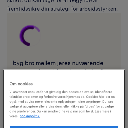
skridt, du kan tage for at begynde at
fremtidssikre din strategi for arbejdsstyrken.
byg bro mellem jeres nuværende
setup og fremtidens ingeniørkraft
Om cookies
Vi anvender cookies for at give dig den bedste oplevelse, identificere
hent: vores risikomatrix for AI-talenter
tekniske problemer og forbedre vores hjemmeside. Cookies hjælper os
også med at vise mere relevante oplysninger i dine søgninger. Du kan
vælge at acceptere eller afvise dem, eller klikke på "tilpas" for at vælge
dine præferencer. Du kan ændre dine valg når som helst. Læs mere i
vores
cookiepolitik.
nybegynderrollen handler om at