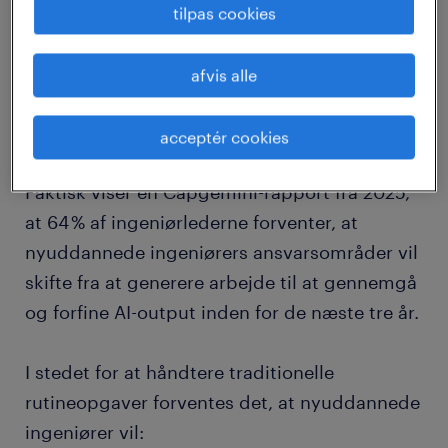
tilpas cookies
styre AI
AI transformerer rollen som nyuddannet fra
afvis alle
grundlæggende opgaveudførelse til
strategisk overblik.
acceptér cookies
Faktisk viser en Capgemini-rapport fra 2025,
at 64 % af ingeniørlederne forventer, at
nyuddannede ingeniørers ansvarsområder vil
skifte fra at generere arbejde til at gennemgå
og forfine AI-output inden for de næste tre år.
I stedet for at håndtere traditionelle
rutineopgaver forventes det, at nyuddannede
ingeniører vil: