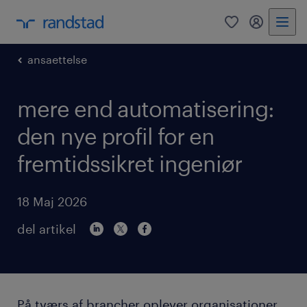
0
mitRandst
ansaettelse
mere end automatisering:
den nye profil for en
fremtidssikret ingeniør
18 Maj 2026
del artikel
På tværs af brancher oplever organisationer