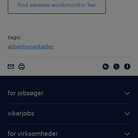
find seneste workmonitor her
tags:
arbejdsmarkedet
for jobsøger
vikarjobs
for virksomheder