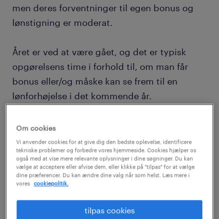
men deres forventninger til egen bonus og
lønstigning er moderat.
Året er ved at være gået, og det er typisk
opgørelsens time i forhold til, om man får
bonus eller/og måske kan se frem til en
lønforhøjelse i det kommende år.
Ifølge Randstads seneste workmonitor
Om cookies
sprudler det dog ikke af optimisme blandt de
Vi anvender cookies for at give dig den bedste oplevelse, identificere
tekniske problemer og forbedre vores hjemmeside. Cookies hjælper os
danske lønmodtagere, hvis man ser på
også med at vise mere relevante oplysninger i dine søgninger. Du kan
vælge at acceptere eller afvise dem, eller klikke på "tilpas" for at vælge
forventningerne til et kommende fremtidigt
dine præferencer. Du kan ændre dine valg når som helst. Læs mere i
lønhop, eller en bonus.
vores
cookiepolitik.
Fire ud af ti forventer at få mere i
tilpas cookies