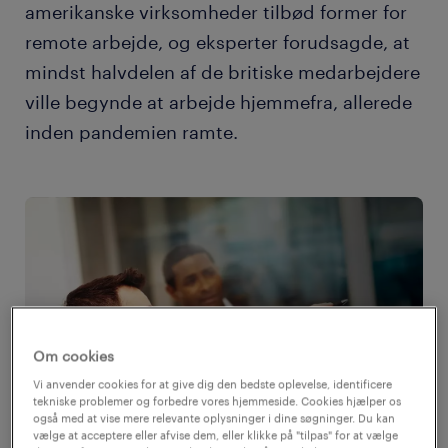
amerikanske virksomheder tilbød former for
remote arbejde, og eksperter forudsagde, at
mindst halvdelen af de britiske medarbejdere
ville begynde at arbejde hjemmefra, allerede
inden pandemien ramte.
Om cookies
Vi anvender cookies for at give dig den bedste oplevelse, identificere
tekniske problemer og forbedre vores hjemmeside. Cookies hjælper os
også med at vise mere relevante oplysninger i dine søgninger. Du kan
vælge at acceptere eller afvise dem, eller klikke på "tilpas" for at vælge