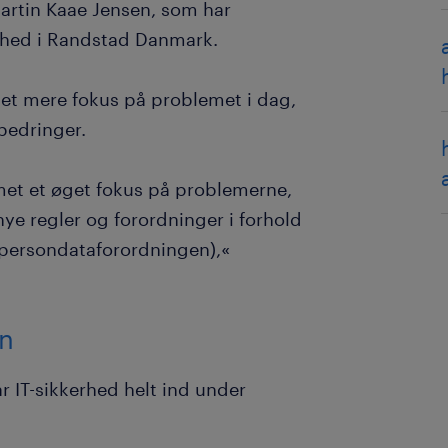
 Martin Kaae Jensen, som har
erhed i Randstad Danmark.
met mere fokus på problemet i dag,
rbedringer.
met et øget fokus på problemerne,
ye regler og forordninger i forhold
s persondataforordningen),«
en
r IT-sikkerhed helt ind under