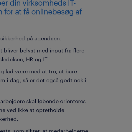
er din virksomheds IT-
 for at få onlinebesøg af
nssikkerhed på agendaen.
et bliver belyst med input fra flere
sledelsen, HR og IT.
g lad være med at tro, at bare
m i dag, så er det også godt nok i
arbejdere skal løbende orienteres
e ved ikke at opretholde
kkerhed.
sts, som sikrer, at medarbejderne