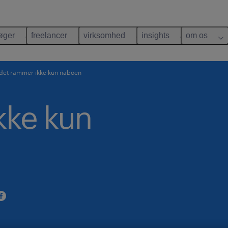
øger
freelancer
virksomhed
insights
om os
det rammer ikke kun naboen
kke kun