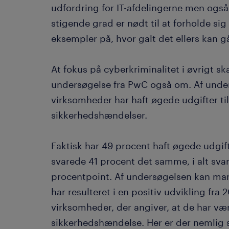
udfordring for IT-afdelingerne men også
stigende grad er nødt til at forholde sig 
eksempler på, hvor galt det ellers kan g
At fokus på cyberkriminalitet i øvrigt sk
undersøgelse fra PwC også om. Af under
virksomheder har haft øgede udgifter ti
sikkerhedshændelser.
Faktisk har 49 procent haft øgede udgifter
svarede 41 procent det samme, i alt svar
procentpoint. Af undersøgelsen kan man
har resulteret i en positiv udvikling fra 20
virksomheder, der angiver, at de har vær
sikkerhedshændelse. Her er der nemlig s