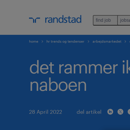
find job
jobs
home
hr trends og tendenser
arbejdsmarkedet
det rammer i
naboen
28 April 2022
del artikel