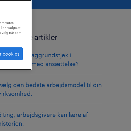
dre vores
 kan vælge at
ne valg når som
relaterede artikler
r cookies
hvad er et baggrundstjek i
forbindelse med ansættelse?
vælg den bedste arbejdsmodel til din
virksomhed.
5 ting, arbejdsgivere kan lære af
historien.