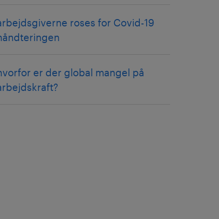
arbejdsgiverne roses for Covid-19
håndteringen
hvorfor er der global mangel på
arbejdskraft?