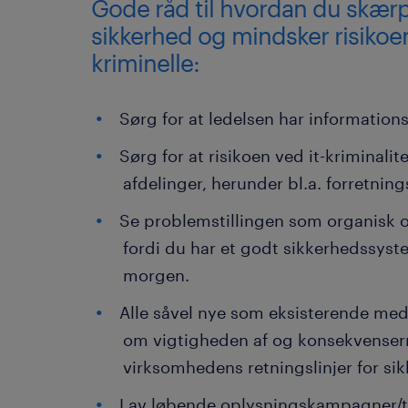
Gode råd til hvordan du skærp
sikkerhed og mindsker risikoen
kriminelle:
Sørg for at ledelsen har informatio
Sørg for at risikoen ved it-kriminalit
afdelinger, herunder bl.a. forretning
Se problemstillingen som organisk o
fordi du har et godt sikkerhedssyste
morgen.
Alle såvel nye som eksisterende med
om vigtigheden af og konsekvensern
virksomhedens retningslinjer for si
Lav løbende oplysningskampagner/te