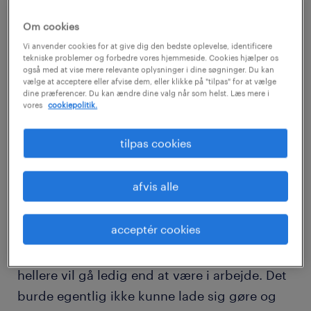
Men hvor mange er det egentlig af os, der har
den anskuelse, og hvordan ser det ud, hvis vi
Om cookies
sammenligner os med andre lande?
Vi anvender cookies for at give dig den bedste oplevelse, identificere
tekniske problemer og forbedre vores hjemmeside. Cookies hjælper os
også med at vise mere relevante oplysninger i dine søgninger. Du kan
vælge at acceptere eller afvise dem, eller klikke på "tilpas" for at vælge
Randstads Workmonitor viser, at fire ud af
dine præferencer. Du kan ændre dine valg når som helst. Læs mere i
vores
cookiepolitik.
fem (82%) hellere vil takke ja til en midlertidig
ansættelse end at være uden arbejde. Og
tilpas cookies
tallene i Danmark afspejler nogenlunde
situationen i andre lande,
afvis alle
Selvom tallene er nogenlunde de samme i
acceptér cookies
udlandet, synes jeg, at det er
bemærkelsesværdigt, at der er folk, der
hellere vil gå ledig end at være i arbejde. Det
burde egentlig ikke kunne lade sig gøre og