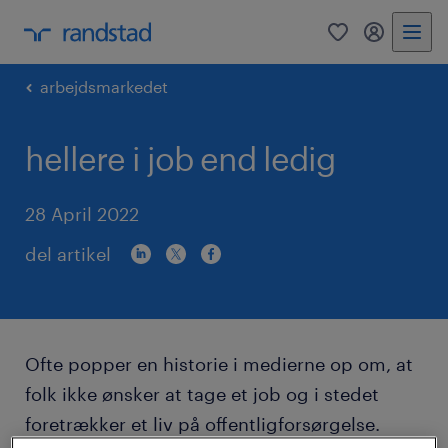
0
mitRandst
arbejdsmarkedet
hellere i job end ledig
28 April 2022
del artikel
Ofte popper en historie i medierne op om, at
folk ikke ønsker at tage et job og i stedet
foretrækker et liv på offentligforsørgelse.