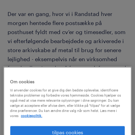
Der var en gang, hvor vi i Randstad hver
morgen hentede flere postsække på
posthuset fyldt med cv’er og timesedler, som
vi efterfølgende bearbejdede og arkiverede i
store arkivskabe af metal til brug for senere
lejlighed - eksempelvis når en virksomhed
faxede eller ringede på fastnet telefonen med
henblik på en forespørgsel efter en vikar, der
Om cookies
kunne varetage en manuel ufaglært opgave.
Vi anvender cookies for at give dig den bedste oplevelse, identificere
Tre personer var beskæftiget i
tekniske problemer og forbedre vores hjemmeside. Cookies hjælper os
også med at vise mere relevante oplysninger i dine søgninger. Du kan
postafdelingen, og en deltidsmedarbejder
vælge at acceptere eller afvise dem, eller klikke på "tilpas" for at vælge
dine præferencer. Du kan ændre dine valg når som helst. Læs mere i
arbejdede med virksomhedens EDB.
vores
cookiepolitik.
I dag ser verdenen ganske anderledes ud.
tilpas cookies