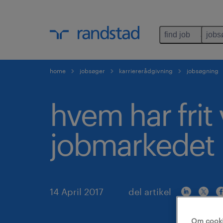
find job
jobs
home
jobsøger
karriererådgivning
jobsøgning
hvem har frit
jobmarkedet 
14 April 2017
del artikel
Om cook