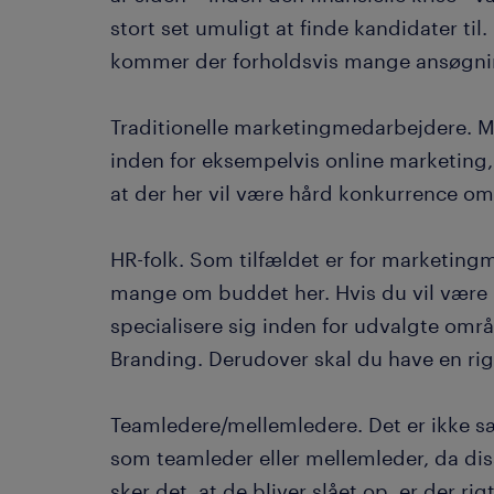
stort set umuligt at finde kandidater til
kommer der forholdsvis mange ansøgninge
Traditionelle marketingmedarbejdere. M
inden for eksempelvis online marketing,
at der her vil være hård konkurrence om
HR-folk. Som tilfældet er for marketin
mange om buddet her. Hvis du vil være 
specialisere sig inden for udvalgte om
Branding. Derudover skal du have en rig
Teamledere/mellemledere. Det er ikke sær
som teamleder eller mellemleder, da diss
sker det, at de bliver slået op, er der 