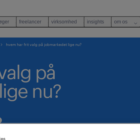
øger
freelancer
virksomhed
insights
om os
hvem har frit valg på jobmarkedet lige nu?
 valg på
lige nu?
ies