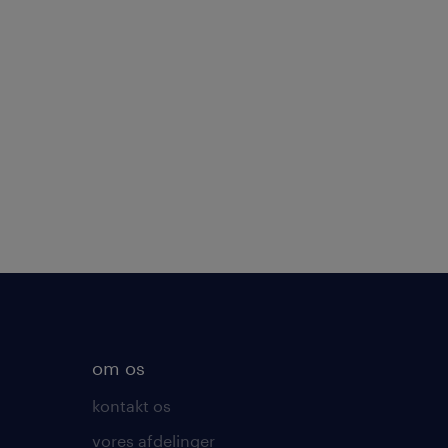
om os
kontakt os
vores afdelinger