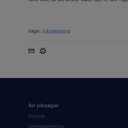
tags:
jobsøgning
for jobsøger
find job
timeregistrering