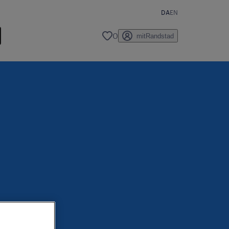
DA
EN
0
mitRandstad