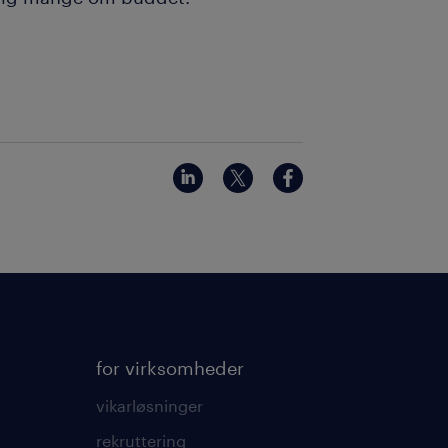
for virksomheder
vikarløsninger
rekruttering