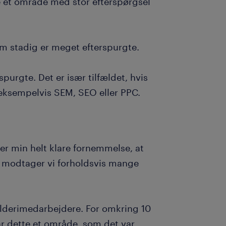
 et område med stor efterspørgsel
som stadig er meget efterspurgte.
urgte. Det er især tilfældet, hvis
 eksempelvis SEM, SEO eller PPC.
r min helt klare fornemmelse, at
 så modtager vi forholdsvis mange
olderimedarbejdere. For omkring 10
var dette et område, som det var