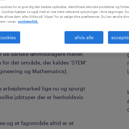
cookies for at give dig den bedste oplevelse, identificere tekniske problemer og forbe
 Cookies hjælper os også med at vise mere relevante oplysninger i dine søgninger. Du
ler afvise dem, eller klikke på "tilpas" for at vælge dine præferencer. Du kan ændre di
ere i vores
cookiepolitik.
tor, har vi tidligere spurgt ind til
 cookies
afvis alle
accepté
t, hvis man ønsker gode
af de danske lønmodtagere mener,
n for det område, der kaldes 'STEM'
Engineering og Mathematics).
e arbejdsmarked lige nu og spurgt
hvilke jobtyper der er henholdsvis
lse og et fagområde altid er et