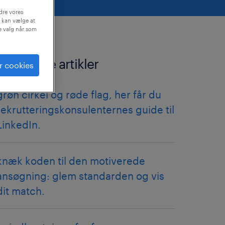
dre vores
 kan vælge at
ne valg når som
relaterede artikler
r cookies
grøn cirkel og røde flag, her får du
rekrutteringskonsulenternes guide til
LinkedIn.
knæk koden til den motiverede
ansøgning: glem standarden og vis
dit match.