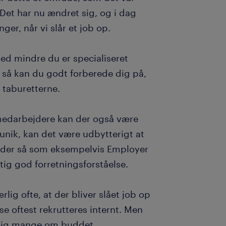
. Det har nu ændret sig, og i dag
r, når vi slår et job op.
ed mindre du er specialiseret
 så kan du godt forberede dig på,
 taburetterne.
gmedarbejdere kan der også være
unik, kan det være udbytterigt at
råder så som eksempelvis Employer
tig god forretningsforståelse.
lig ofte, at der bliver slået job op
e oftest rekrutteres internt. Men
rigtig mange om buddet.