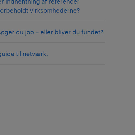
er indhentning af referencer
forbeholdt virksomhederne?
søger du job – eller bliver du fundet?
guide til netværk.