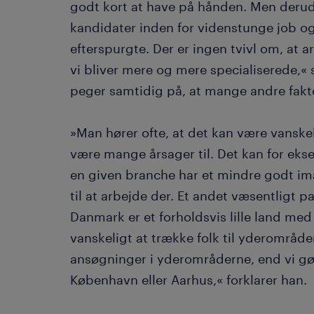
godt kort at have på hånden. Men derud
kandidater inden for videnstunge job o
efterspurgte. Der er ingen tvivl om, at a
vi bliver mere og mere specialiserede,«
peger samtidig på, at mange andre fakto
»Man hører ofte, at det kan være vanskel
være mange årsager til. Det kan for eks
en given branche har et mindre godt imag
til at arbejde der. Et andet væsentligt 
Danmark er et forholdsvis lille land med
vanskeligt at trække folk til yderområd
ansøgninger i yderområderne, end vi gør,
København eller Aarhus,« forklarer han.