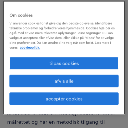
om, er det ifølge direktør i Randstad Nima
Astanehdost ikke ensbetydende med, at de
Om cookies
ikke kan få job inden for det område, der har
Vi anvender cookies for at give dig den bedste oplevelse, identificere
tekniske problemer og forbedre vores hjemmeside. Cookies hjælper os
deres interesse.
også med at vise mere relevante oplysninger i dine søgninger. Du kan
vælge at acceptere eller afvise dem, eller klikke på "tilpas" for at vælge
dine præferencer. Du kan ændre dine valg når som helst. Læs mere i
hvor afgørende er din
vores
cookiepolitik.
uddannelse?
tilpas cookies
”Det optimale er naturligvis, at du kommer til
at arbejde med det, du er uddannet til. Men
afvis alle
sådan er det langtfra altid. For et
rekrutteringsbureau er det afgørende, at du
acceptér cookies
har gennemført en videregående uddannelse
af en eller anden art. Det signalerer, at du er
målrettet og har en metodisk tilgang til