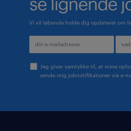
se lignende j
Vi vil løbende holde dig opdateret om l
indsend
Jeg giver samtykke til, at mine opl
sende mig jobnotifikationer via e-ma