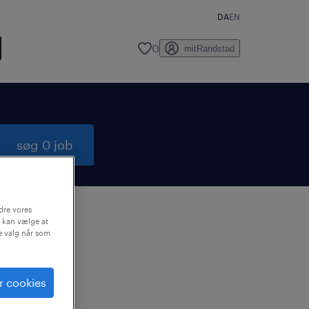
DA
EN
0
mitRandstad
søg 0 job
dre vores
 kan vælge at
ne valg når som
e en
r.
r cookies