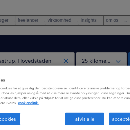
øger
freelancer
virksomhed
insights
om os
ies
cookies for at give dig den bedste oplevelse, identificere tekniske problemer og forbe
 Cookies hjælper os også med at vise mere relevante oplysninger i dine søgninger. Du
ler afvise dem, eller klikke på "tilpas" for at vælge dine præferencer. Du kan ændre di
ere i vores
cookiepolitik.
ndt desværre ingen job med disse filtre. Det kan vær
é at ændre dine søgekriterier for at få flere resultate
 cookies
afvis alle
accepté
nde forslag kan måske hjælpe: