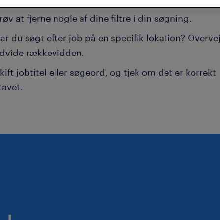
røv at fjerne nogle af dine filtre i din søgning.
ar du søgt efter job på en specifik lokation? Overvej
dvide rækkevidden.
kift jobtitel eller søgeord, og tjek om det er korrekt
tavet.