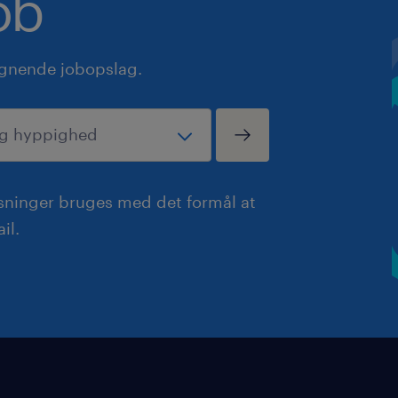
ob
ignende jobopslag.
ysninger bruges med det formål at
il.