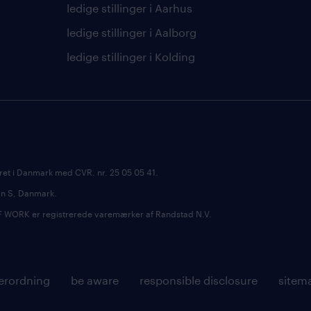
ledige stillinger i Aarhus
ledige stillinger i Aalborg
ledige stillinger i Kolding
ret i Danmark med CVR. nr. 25 05 05 41.
avn S, Danmark.
RK er registrerede varemærker af Randstad N.V.
erordning
be aware
responsible disclosure
sitem