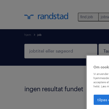
find job
jobs
hjem
job
Om cook
Vi anvender 
hjemmeside.
acceptere el
helst. Læs m
ingen resultat fundet
Vi fa
god id
tilpas
Følge