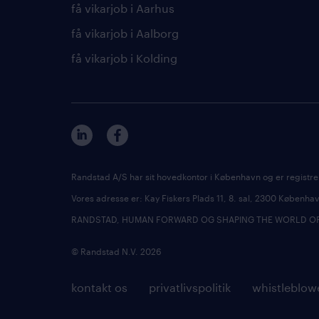
få vikarjob i Aarhus
få vikarjob i Aalborg
få vikarjob i Kolding
Randstad A/S har sit hovedkontor i København og er registre
Vores adresse er: Kay Fiskers Plads 11, 8. sal, 2300 Københ
RANDSTAD, HUMAN FORWARD OG SHAPING THE WORLD OF WO
© Randstad N.V. 2026
kontakt os
privatlivspolitik
whistleblow