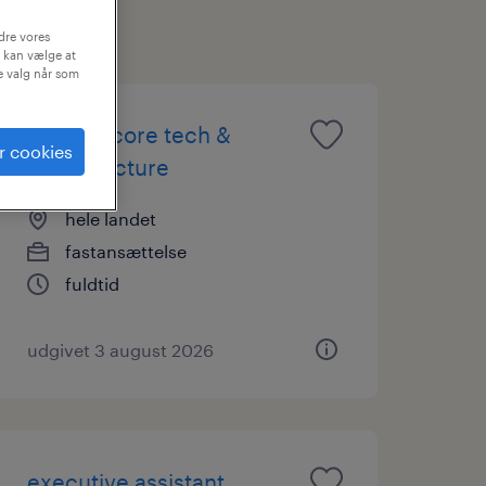
dre vores
 kan vælge at
ne valg når som
head of core tech &
r cookies
infrastructure
hele landet
fastansættelse
fuldtid
udgivet 3 august 2026
executive assistant