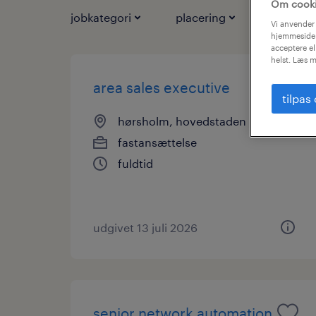
Om cook
jobkategori
placering
jobtyper
Vi anvender 
hjemmeside.
acceptere el
helst. Læs m
area sales executive
tilpas
hørsholm, hovedstaden
fastansættelse
fuldtid
udgivet 13 juli 2026
senior network automation