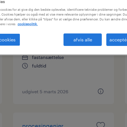
ies
cookies for at give dig den bedste oplevelse, identificere tekniske problemer og forbe
 Cookies hjælper os også med at vise mere relevante oplysninger i dine søgninger. Du
ler afvise dem, eller klikke på "tilpas" for at vælge dine præferencer. Du kan ændre di
ere i vores
cookiepolitik.
software engineer
 cookies
afvis alle
accepté
hovedstaden, hovedstaden
fastansættelse
fuldtid
udgivet 5 marts 2026
procesingeniør