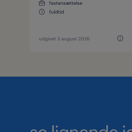
fastansættelse
fuldtid
udgivet 3 august 2026
se lignende j