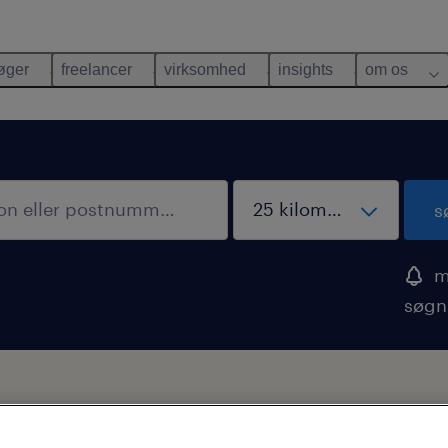
øger
freelancer
virksomhed
insights
om os
s
m
søgn