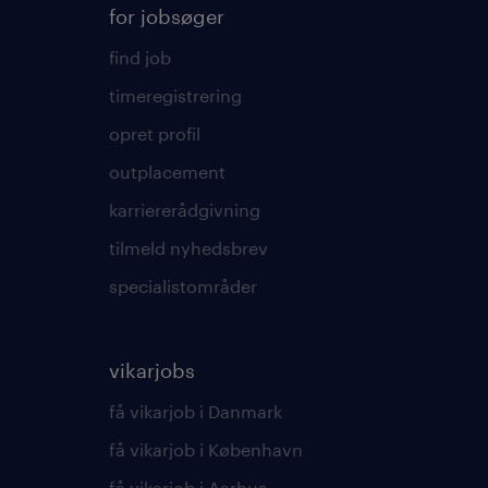
for jobsøger
find job
timeregistrering
opret profil
outplacement
karriererådgivning
tilmeld nyhedsbrev
specialistområder
vikarjobs
få vikarjob i Danmark
få vikarjob i København
få vikarjob i Aarhus