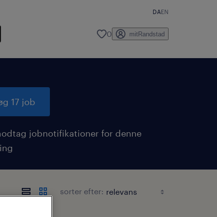
DA
EN
0
mitRandstad
øg 17 job
odtag jobnotifikationer for denne
ing
sorter efter: