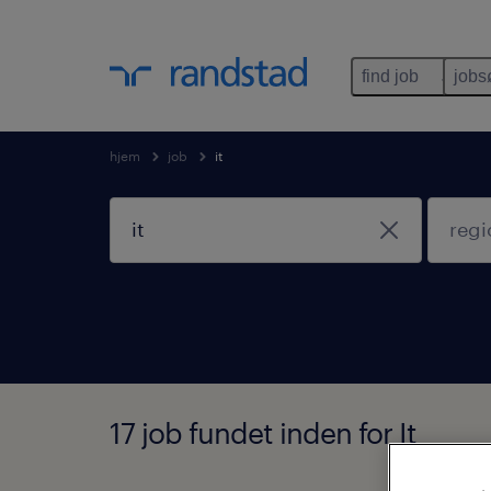
find job
jobs
hjem
job
it
17 job fundet inden for It