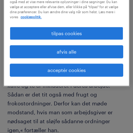
også med at vise mere relevante oplysninger i dine søgninger. Du kan
i skat og personalegoder hos PwC.
vælge at acceptere eller afvise dem, eller klikke på "tilpas" for at vælge
dine præferencer. Du kan ændre dine valg når som helst. Læs mere i
vores
cookiepolitik.
Han understreger samtidig, at man skal
tænke sig godt om som arbejdsgiver, inden
tilpas cookies
man indfører et personalegode, for det kan
møde modstand fra medarbejderne at fjerne
afvis alle
det igen.
acceptér cookies
»Mange er nok af den opfattelse, at gratis
kaffe og te er inkluderet i deres arbejde.
Sådan er det tit også med frugt og
frokostordninger. Derfor kan det møde
modstand, hvis man som arbejdsgiver er
nødsaget til at sløjfe sådanne ordninger
igen,« fortæller han.