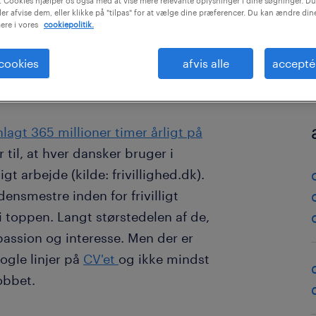
 Cookies hjælper os også med at vise mere relevante oplysninger i dine søgninger. Du
ler afvise dem, eller klikke på "tilpas" for at vælge dine præferencer. Du kan ændre di
ere i vores
cookiepolitik.
 cookies
afvis alle
accepté
agt 365 millioner timer årligt på
 til, at hver dansker bruger i
gt arbejde (kilde: frivillighed.dk).
ensmestre inden for frivilligt
 i toppen. Langt størstedelen af de,
f passion og interesse. Men der er
ogle linjer på
CV'et
og ikke mindst
obbet.