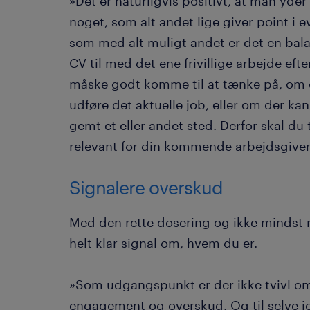
»Det er naturligvis positivt, at man yder e
noget, som alt andet lige giver point i 
som med alt muligt andet er det en balan
CV til med det ene frivillige arbejde eft
måske godt komme til at tænke på, om d
udføre det aktuelle job, eller om der ka
gemt et eller andet sted. Derfor skal d
relevant for din kommende arbejdsgiver
Signalere overskud
Med den rette dosering og ikke mindst re
helt klar signal om, hvem du er.
»Som udgangspunkt er der ikke tvivl om, 
engagement og overskud. Og til selve jo