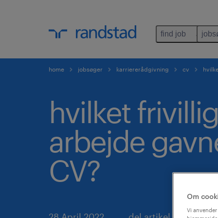
find job
jobs
home
jobsøger
karriererådgivning
cv
hvilke
hvilket frivillig
arbejde gavn
CV?
Om cook
Vi anvender 
28 April 2022
del artikel