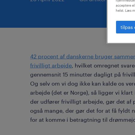
hjemmeside.
acceptere el
helst. Læs m
tilpas
42 procent af danskerne bruger sammenl
frivilligt arbejde
, hvilket omregnet svarer
gennemsnit 15 minutter dagligt på frivilli
Og selv om vi dog ikke kan kalde os verd
arbejde (det er Norge), så ligger vi klart
der udfører frivilligt arbejde, gør det a
også mange, der gør det for at få fyldt n
for at komme i betragtning til drømmej