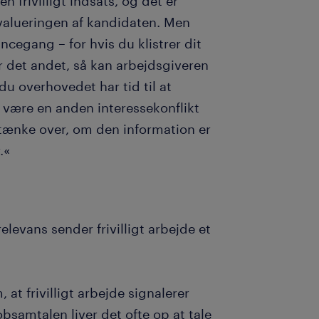
n frivilligt indsats, og det er
evalueringen af kandidaten. Men
cegang – for hvis du klistrer dit
er det andet, så kan arbejdsgiveren
u overhovedet har tid til at
n være en anden interessekonflikt
u tænke over, om den information er
.«
levans sender frivilligt arbejde et
at frivilligt arbejde signalerer
bsamtalen liver det ofte op at tale