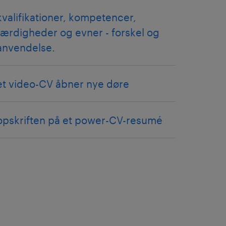
kvalifikationer, kompetencer,
færdigheder og evner - forskel og
anvendelse.
et video-CV åbner nye døre
opskriften på et power-CV-resumé