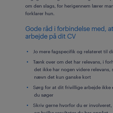
om den slags, for herigennem lærer ma
forklarer hun.
Gode råd i forbindelse med, at d
arbejde på dit CV
Jo mere fagspecifik og relateret til d
Tænk over om det har relevans, i forh
det ikke har nogen videre relevans, s
nævn det kun ganske kort
Sørg for at dit frivillige arbejde ikke
du søger
Skriv gerne hvorfor du er involveret,
og hvilke resultater du har opnået