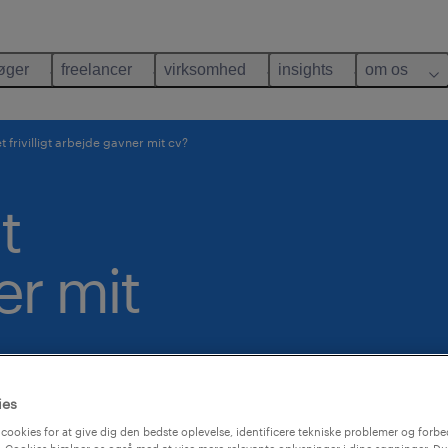
øger
freelancer
virksomhed
insights
om os
t frivilligt arbejde gavner mit cv?
t
er mit
ies
cookies for at give dig den bedste oplevelse, identificere tekniske problemer og forbe