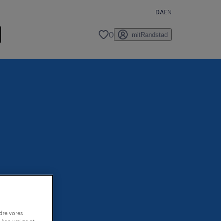
DA
EN
0
mitRandstad
dre vores