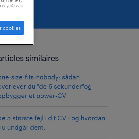
 kan vælge at
ne valg når som
r cookies
articles similaires
one-size-fits-nobody: sådan
overlever du "de 6 sekunder"og
opbygger et power-CV
de 5 største fejl i dit CV - og hvordan
du undgår dem.