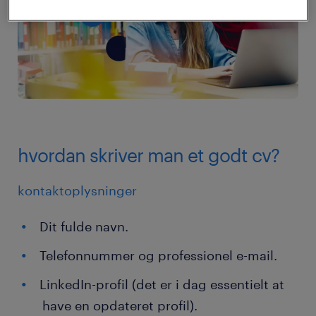
hvordan skriver man et godt cv?
kontaktoplysninger
Dit fulde navn.
Telefonnummer og professionel e-mail.
LinkedIn-profil (det er i dag essentielt at
have en opdateret profil).