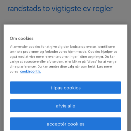
randstads to vigtigste cv-regler
Målret dit cv til præcis det
job, du søger
.
Med det mener vi, at du skal fokusere på
Om cookies
de punkter, der har mest relevans for
Vi anvender cookies for at give dig den bedste oplevelse, identificere
arbejdsgiveren.
tekniske problemer og forbedre vores hjemmeside. Cookies hjælper os
også med at vise mere relevante oplysninger i dine søgninger. Du kan
vælge at acceptere eller afvise dem, eller klikke på "tilpas" for at vælge
Sørg for, at dit cv er let at overskue, og at
dine præferencer. Du kan ændre dine valg når som helst. Læs mere i
de vigtigste oplysninger er dem, der
vores
cookiepolitik.
træder tydeligst frem. Arbejdsgivere har
tilpas cookies
ofte kun et par minutter til hvert cv
afvis alle
acceptér cookies