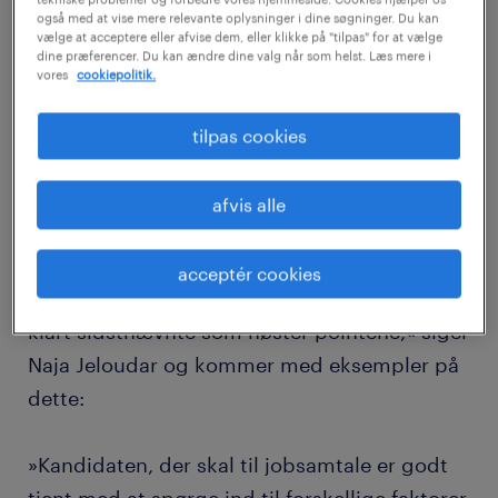
også med at vise mere relevante oplysninger i dine søgninger. Du kan
hos Randstad Large Account, og hun tilføjer
vælge at acceptere eller afvise dem, eller klikke på "tilpas" for at vælge
dine præferencer. Du kan ændre dine valg når som helst. Læs mere i
at det ofte giver nogle gode point selv at vise
vores
cookiepolitik.
initiativ og interesse.
tilpas cookies
»Mange der går til jobsamtale sidder med
hænderne i skødet og klar til at svare på de
afvis alle
gængse spørgsmål om egne stærke og svage
sider. Og så er der fåtallet, der går ind til
acceptér cookies
samtalen mere spørgelystne – og det er helt
klart sidstnævnte som høster pointene,« siger
Naja Jeloudar og kommer med eksempler på
dette:
»Kandidaten, der skal til jobsamtale er godt