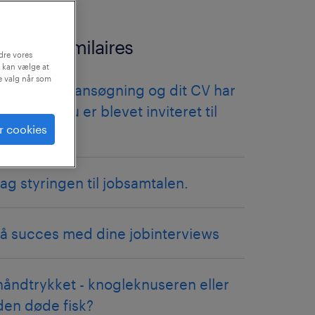
articles similaires
dre vores
 kan vælge at
ne valg når som
tillykke! din ansøgning og dit CV har
virket, og du er blevet inviteret til
r cookies
jobsamtale.
tag styringen til jobsamtalen.
få succes med dine jobinterviews
håndtrykket - knogleknuseren eller
den døde fisk?