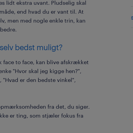
es lidt ekstra uvant. Pludselig skal
måde, end hvad du er vant til. At
elv, men med nogle enkle trin, kan
 bedre.
selv bedst muligt?
k face to face, kan blive afskrækket
tænke "Hvor skal jeg kigge hen?",
 "Hvad er den bedste vinkel",
e opmærksomheden fra det, du siger.
kke er ting, som stjæler fokus fra