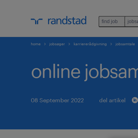
find job
jobs
home
jobsøger
karriererådgivning
jobsamtale
online jobsam
08 September 2022
del artikel