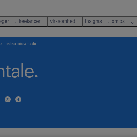
øger
freelancer
virksomhed
insights
om os
online jobsamtale
tale.