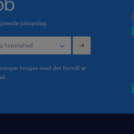
ob
ignende jobopslag.
ysninger bruges med det formål at
il.