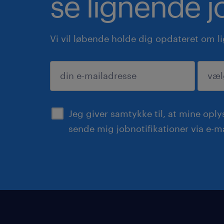
se lignende j
Vi vil løbende holde dig opdateret om l
indsend
Jeg giver samtykke til, at mine opl
sende mig jobnotifikationer via e-ma