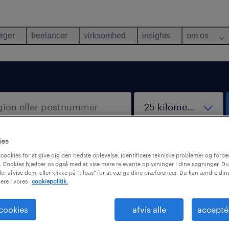
øger
freelancer
virksomhed
insights
om os
ies
cookies for at give dig den bedste oplevelse, identificere tekniske problemer og forbe
 Cookies hjælper os også med at vise mere relevante oplysninger i dine søgninger. Du
ler afvise dem, eller klikke på "tilpas" for at vælge dine præferencer. Du kan ændre di
ere i vores
cookiepolitik.
ndt desværre ingen job med disse filtre. Det kan vær
é at ændre dine søgekriterier for at få flere resultate
 cookies
afvis alle
accepté
nde forslag kan måske hjælpe: