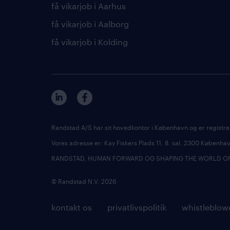
få vikarjob i Aarhus
få vikarjob i Aalborg
få vikarjob i Kolding
Randstad A/S har sit hovedkontor i København og er registre
Vores adresse er: Kay Fiskers Plads 11, 8. sal, 2300 Københ
RANDSTAD, HUMAN FORWARD OG SHAPING THE WORLD OF WO
© Randstad N.V. 2026
kontakt os
privatlivspolitik
whistleblow