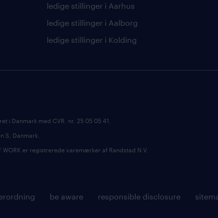
ledige stillinger i Aarhus
ledige stillinger i Aalborg
ledige stillinger i Kolding
ret i Danmark med CVR. nr. 25 05 05 41.
avn S, Danmark.
RK er registrerede varemærker af Randstad N.V.
erordning
be aware
responsible disclosure
sitem