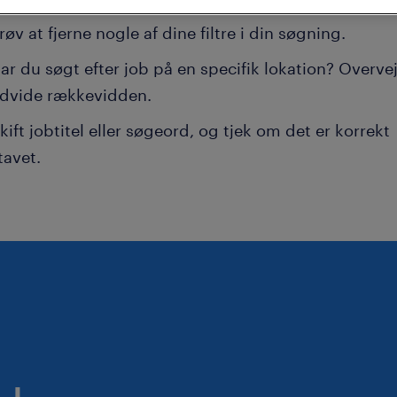
røv at fjerne nogle af dine filtre i din søgning.
ar du søgt efter job på en specifik lokation? Overvej
dvide rækkevidden.
kift jobtitel eller søgeord, og tjek om det er korrekt
tavet.