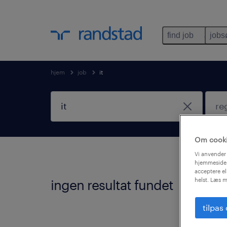
find job
jobs
hjem
job
it
Om cook
Vi anvender 
hjemmeside.
acceptere el
helst. Læs m
ingen resultat fundet
Vi fa
god id
tilpas
Følge