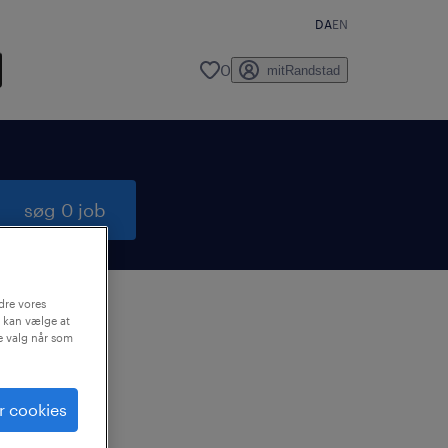
DA
EN
0
mitRandstad
søg 0 job
dre vores
 kan vælge at
ne valg når som
e en
r.
r cookies