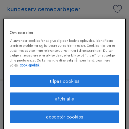
kundeservicemedarbejder
midtjylland, midtjylland
vikariat
Om cookies
fuldtid
Vi anvender cookies for at give dig den bedste oplevelse, identificere
tekniske problemer og forbedre vores hjemmeside. Cookies hjælper os
også med at vise mere relevante oplysninger i dine søgninger. Du kan
vælge at acceptere eller afvise dem, eller klikke på "tilpas" for at vælge
dine præferencer. Du kan ændre dine valg når som helst. Læs mere i
vores
cookiepolitik.
udgivet 6 august 2026
tilpas cookies
kundeservicemedarbejder
afvis alle
københavn sv
vikariat
acceptér cookies
fuldtid