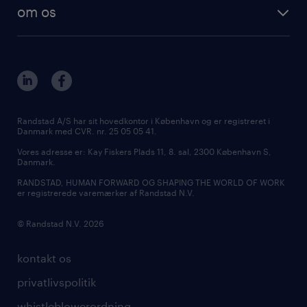
freelance konsulenter
få vikarjob i Kolding
specialistområder
om os
ledige stillinger i København
outplacement & coaching
kontakt os
ledige stillinger i Aarhus
inhouse services
vores afdelinger
ledige stillinger i Aalborg
MSP & RPO
bliv vores kollega
ledige stillinger i Kolding
tilmeld nyhedsbrev
presse
Randstad A/S har sit hovedkontor i København og er registreret i
Danmark med CVR. nr. 25 05 05 41.
udbud og licitation
Vores adresse er: Kay Fiskers Plads 11, 8. sal, 2300 København S,
Danmark.
RANDSTAD, HUMAN FORWARD OG SHAPING THE WORLD OF WORK
er registrerede varemærker af Randstad N.V.
© Randstad N.V. 2026
kontakt os
privatlivspolitik
whistleblowerordning