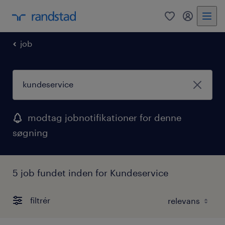
0
mitRandst
job
modtag jobnotifikationer for denne
søgning
5 job fundet inden for Kundeservice
filtrér