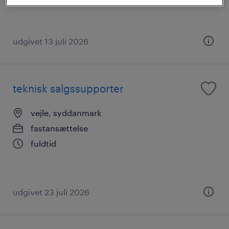
udgivet 13 juli 2026
teknisk salgssupporter
vejle, syddanmark
fastansættelse
fuldtid
udgivet 23 juli 2026