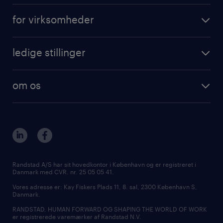
få vikarjob i Danmark
opret profil
for virksomheder
få vikarjob i København
outplacement
vikarløsninger
få vikarjob i Aarhus
karriererådgivning
ledige stillinger
rekruttering
få vikarjob i Aalborg
tilmeld nyhedsbrev
få vikarjob i Danmark
freelance konsulenter
få vikarjob i Kolding
specialistområder
om os
ledige stillinger i København
outplacement & coaching
kontakt os
ledige stillinger i Aarhus
inhouse services
vores afdelinger
ledige stillinger i Aalborg
MSP & RPO
bliv vores kollega
ledige stillinger i Kolding
tilmeld nyhedsbrev
presse
Randstad A/S har sit hovedkontor i København og er registreret i
Danmark med CVR. nr. 25 05 05 41.
udbud og licitation
Vores adresse er: Kay Fiskers Plads 11, 8. sal, 2300 København S,
Danmark.
RANDSTAD, HUMAN FORWARD OG SHAPING THE WORLD OF WORK
er registrerede varemærker af Randstad N.V.