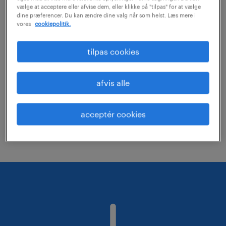
vælge at acceptere eller afvise dem, eller klikke på "tilpas" for at vælge
dine præferencer. Du kan ændre dine valg når som helst. Læs mere i
vores
cookiepolitik.
Prøv at fjerne nogle af dine filtre i din
søgning.
tilpas cookies
Har du søgt efter job på en specifik
lokation? Overvej at udvide
afvis alle
rækkevidden.
Skift jobtitel eller søgeord, og tjek om
acceptér cookies
det er korrekt stavet.