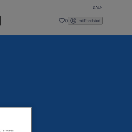
DA
EN
0
mitRandstad
dre vores