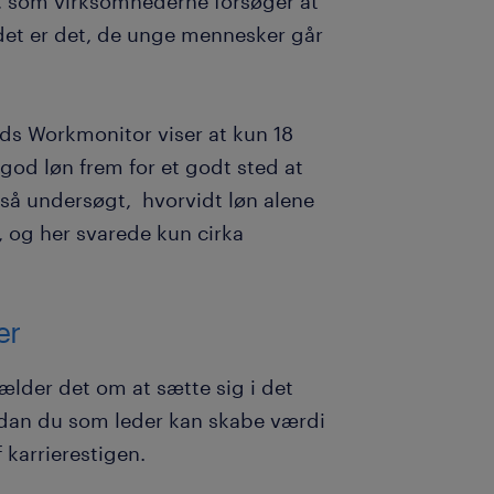
n, som virksomhederne forsøger at
det er det, de unge mennesker går
ds Workmonitor viser at kun 18
god løn frem for et godt sted at
å undersøgt, hvorvidt løn alene
b, og her svarede kun cirka
er
gælder det om at sætte sig i det
dan du som leder kan skabe værdi
karrierestigen.