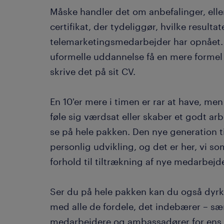
Måske handler det om anbefalinger, ell
certifikat, der tydeliggør, hvilke resulta
telemarketingsmedarbejder har opnået. 
uformelle uddannelse få en mere formel
skrive det på sit CV.
En 10'er mere i timen er rar at have, men
føle sig værdsat eller skaber et godt ar
se på hele pakken. Den nye generation t
personlig udvikling, og det er her, vi 
forhold til tiltrækning af nye medarbejd
Ser du på hele pakken kan du også dyr
med alle de fordele, det indebærer – særl
medarbejdere og ambassadører for ens 