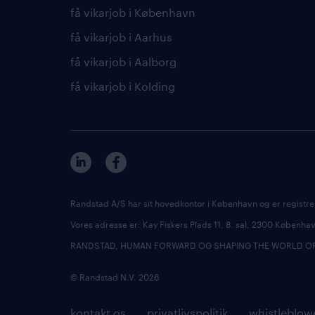
få vikarjob i København
få vikarjob i Aarhus
få vikarjob i Aalborg
få vikarjob i Kolding
Randstad A/S har sit hovedkontor i København og er registre
Vores adresse er: Kay Fiskers Plads 11, 8. sal, 2300 Københ
RANDSTAD, HUMAN FORWARD OG SHAPING THE WORLD OF WO
© Randstad N.V. 2026
kontakt os
privatlivspolitik
whistleblow