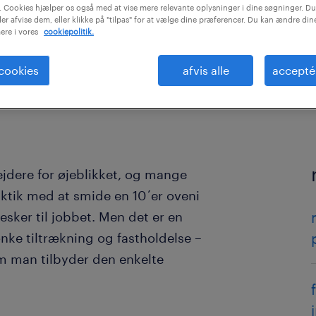
 Cookies hjælper os også med at vise mere relevante oplysninger i dine søgninger. Du
ler afvise dem, eller klikke på "tilpas" for at vælge dine præferencer. Du kan ændre di
ere i vores
cookiepolitik.
 cookies
afvis alle
accepté
dere for øjeblikket, og mange
tik med at smide en 10´er oveni
sker til jobbet. Men det er en
ke tiltrækning og fastholdelse –
m man tilbyder den enkelte