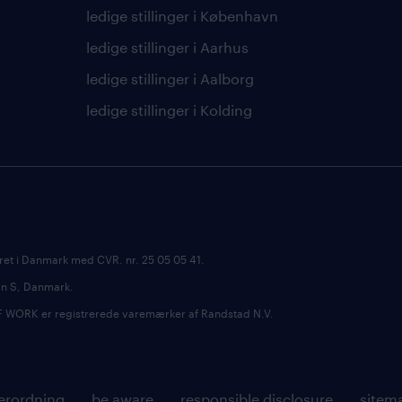
ledige stillinger i København
ledige stillinger i Aarhus
ledige stillinger i Aalborg
ledige stillinger i Kolding
ret i Danmark med CVR. nr. 25 05 05 41.
avn S, Danmark.
RK er registrerede varemærker af Randstad N.V.
erordning
be aware
responsible disclosure
sitem