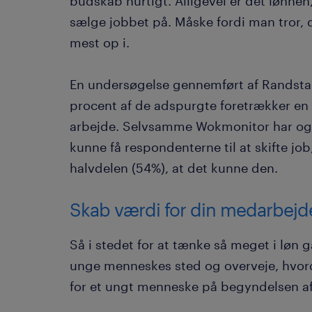
budskab hurtigt. Alligevel er det lønne
sælge jobbet på. Måske fordi man tror, 
mest op i.
En undersøgelse gennemført af Randsta
procent af de adspurgte foretrækker en 
arbejde. Selvsamme Wokmonitor har ogs
kunne få respondenterne til at skifte jo
halvdelen (54%), at det kunne den.
Skab værdi for din medarbejd
Så i stedet for at tænke så meget i løn 
unge menneskes sted og overveje, hvor
for et ungt menneske på begyndelsen af 