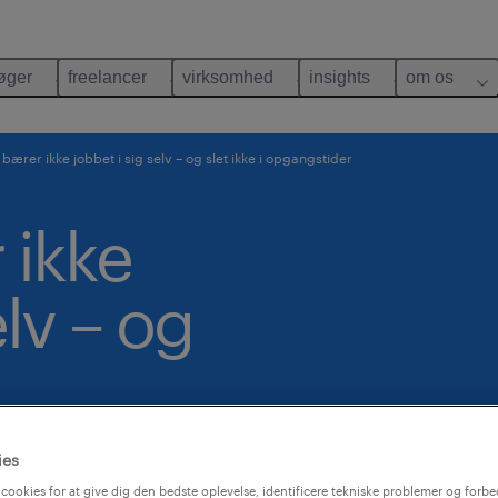
øger
freelancer
virksomhed
insights
om os
bærer ikke jobbet i sig selv – og slet ikke i opgangstider
 ikke
elv – og
r
ies
cookies for at give dig den bedste oplevelse, identificere tekniske problemer og forbe