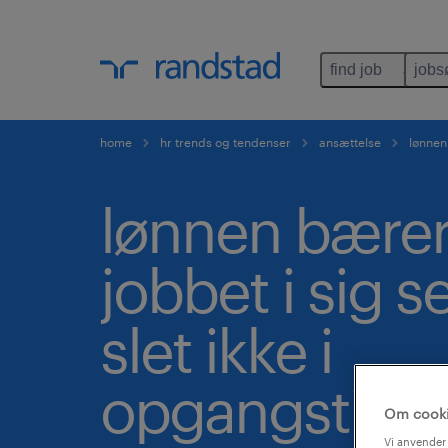
find job
jobs
home
hr trends og tendenser
ansættelse
lønnen 
lønnen bærer
jobbet i sig s
slet ikke i
opgangstide
Om cook
Vi anvender 