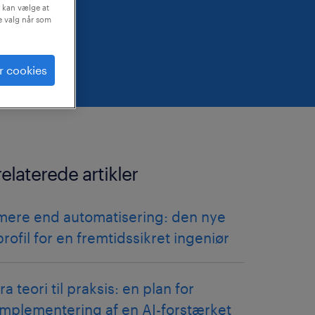
 kan vælge at
ne valg når som
r cookies
relaterede artikler
mere end automatisering: den nye
profil for en fremtidssikret ingeniør
fra teori til praksis: en plan for
implementering af en AI-forstærket