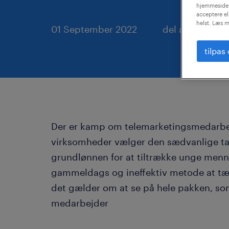
hjemmeside.
acceptere el
helst. Læs m
01 September 2022
del artikel
tilpas
Der er kamp om telemarketingsmedarbej
virksomheder vælger den sædvanlige tak
grundlønnen for at tiltrække unge menne
gammeldags og ineffektiv metode at tæn
det gælder om at se på hele pakken, so
medarbejder