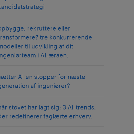
kandidatstrategi
opbygge, rekruttere eller
transformere? tre konkurrerende
modeller til udvikling af dit
ingeniørteam i AI-æraen.
sætter AI en stopper for næste
generation af ingeniører?
når støvet har lagt sig: 3 AI-trends,
der redefinerer faglærte erhverv.