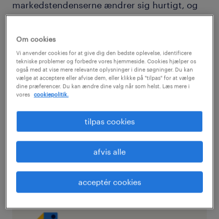
markedstendenserne ændrer sig hurtigt, og
at mange organisationer arbejder hårdt for at
komme sig i et kaotisk marked.
Om cookies
Vi anvender cookies for at give dig den bedste oplevelse, identificere
tekniske problemer og forbedre vores hjemmeside. Cookies hjælper os
Den gode nyhed er, at et samarbejde med en
også med at vise mere relevante oplysninger i dine søgninger. Du kan
virksomhed, der tilbyder HR-løsninger, kan
vælge at acceptere eller afvise dem, eller klikke på "tilpas" for at vælge
dine præferencer. Du kan ændre dine valg når som helst. Læs mere i
forbedre dine ansættelses- og
vores
cookiepolitik.
fastholdelsesresultater og samtidig hjælpe
tilpas cookies
din virksomhed med at spare både tid og
penge. Her er et kig på nogle af de måder, en
ekstern HR-udbyder, som Randstad, kan
afvis alle
hjælpe din virksomhed med at imødekomme
manglen på arbejdskraft.
acceptér cookies