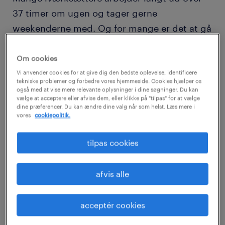
37 timer om ugen og tager gerne
weekenderne med. Og for mange er det at gå
på arbejde synonymt med deres hobby, og
på den måde kan job og fritid ende i en form
Om cookies
for symbiose. Men det er sundt for
Vi anvender cookies for at give dig den bedste oplevelse, identificere
tekniske problemer og forbedre vores hjemmeside. Cookies hjælper os
forretningen og dig selv at koble af og ikke
også med at vise mere relevante oplysninger i dine søgninger. Du kan
vælge at acceptere eller afvise dem, eller klikke på "tilpas" for at vælge
mindst holde ferie i løbet af et arbejdsår.
dine præferencer. Du kan ændre dine valg når som helst. Læs mere i
vores
cookiepolitik.
Vi møder ofte iværksættere, som har svært
tilpas cookies
ved at holde fri, og de typiske argumenter er
ofte, at der ikke er råd til det, eller at der ikke
afvis alle
er nogen til at passe virksomheden, mens de
er væk. Men det er myter, for det handler i høj
acceptér cookies
grad om planlægning. Alle har behov for at få
ladet batterierne op, og det gælder også