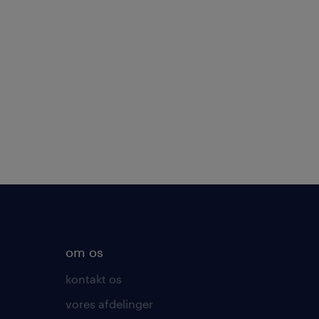
om os
kontakt os
vores afdelinger