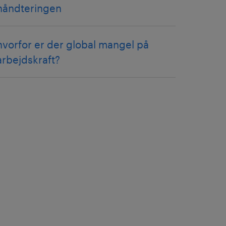
håndteringen
hvorfor er der global mangel på
arbejdskraft?