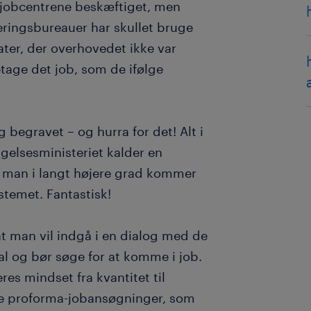
å jobcentrene beskæftiget, men
eringsbureauer har skullet bruge
ter, der overhovedet ikke var
etage det job, som de ifølge
 begravet – og hurra for det! Alt i
gelsesministeriet kalder en
at man i langt højere grad kommer
ystemet. Fantastisk!
t man vil indgå i en dialog med de
al og bør søge for at komme i job.
es mindset fra kvantitet til
nge proforma-jobansøgninger, som