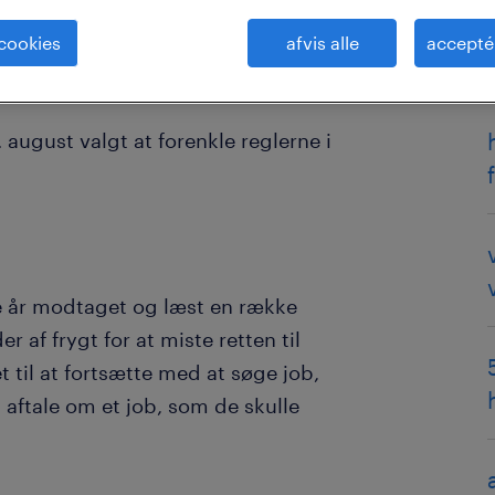
 cookies
afvis alle
accepté
irektør i Randstad
august valgt at forenkle reglerne i
 år modtaget og læst en række
r af frygt for at miste retten til
 til at fortsætte med at søge job,
 aftale om et job, som de skulle