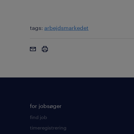
tags:
arbejdsmarkedet
for jobsøger
find job
timeregistrering