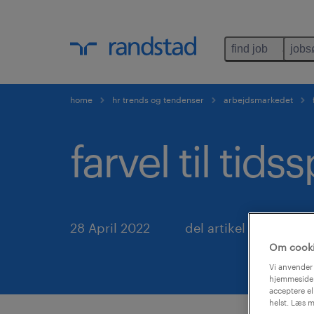
find job
jobs
home
hr trends og tendenser
arbejdsmarkedet
farvel til tids
28 April 2022
del artikel
Om cook
Vi anvender 
hjemmeside.
acceptere el
helst. Læs m