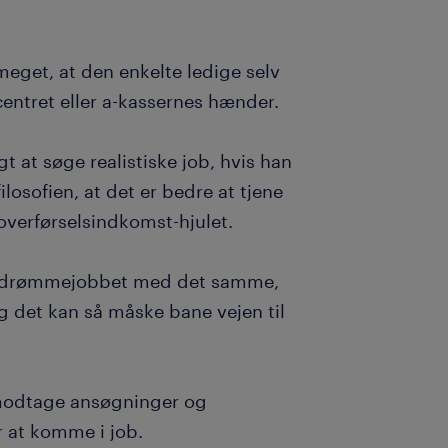
meget, at den enkelte ledige selv
centret eller a-kassernes hænder.
t at søge realistiske job, hvis han
filosofien, at det er bedre at tjene
 overførselsindkomst-hjulet.
få drømmejobbet med det samme,
 det kan så måske bane vejen til
 modtage ansøgninger og
r at komme i job.