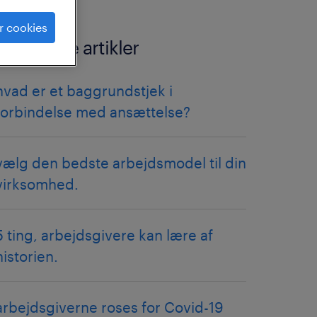
r cookies
relaterede artikler
hvad er et baggrundstjek i
forbindelse med ansættelse?
vælg den bedste arbejdsmodel til din
virksomhed.
5 ting, arbejdsgivere kan lære af
historien.
arbejdsgiverne roses for Covid-19