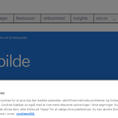
øger
freelancer
virksomhed
insights
om os
farvel til tidsspilde
spilde
ies
cookies for at give dig den bedste oplevelse, identificere tekniske problemer og forbe
 Cookies hjælper os også med at vise mere relevante oplysninger i dine søgninger. Du
ler afvise dem, eller klikke på "tilpas" for at vælge dine præferencer. Du kan ændre di
ere i vores
cookiepolitik.