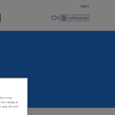
DA
EN
0
mitRandstad
dre vores
 kan vælge at
ne valg når som