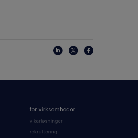
for virksomheder
vikarløsninger
rekruttering